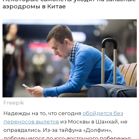
аэродромы в Китае
Freepik
Надежды на то, что сегодня
обойдется без
переносов вылетов
из Москвы в Шанхай, не
оправдались. Из-за тайфуна «Долфин»,
добравшегося до юго-восточного побережья