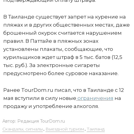
подтверждающий оплату штрафа.
В Таиланде существует запрет на курение на
пляжах и в других общественных местах, даже
брошенный окурок считается нарушением
правил. В Паттайе в пляжных зонах
установлены плакаты, сообщающие, что
курильщиков ждет штраф в 5 тыс. батов (12,5
тыс. руб.). За электронные сигареты
предусмотрено более суровое наказание.
Ранее TourDom.ru писал, что в Таиланде с 12
мая вступили в силу новые
ограничения
на
продажу и употребление алкоголя.
Автор:
Редакция TourDom.ru
Скандалы, сигналы
,
Выездной туризм
,
Таиланд