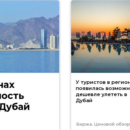
нах
У туристов в регио
появилась возможн
ность
дешевле улететь в
Дубай
 Дубай
Биржа. Ценовой обзор