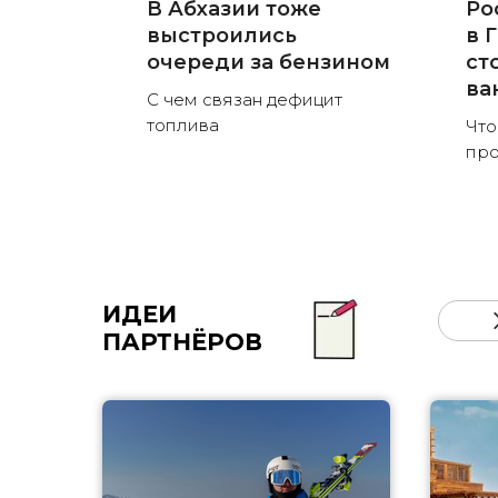
В Абхазии тоже
Ро
выстроились
в 
очереди за бензином
ст
ва
С чем связан дефицит
топлива
Что
пр
ИДЕИ
ПАРТНЁРОВ