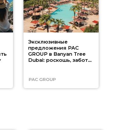
Эксклюзивные
Как п
предложения PAC
насыщ
ть
GROUP в Banyan Tree
Рас-э
у
Dubai: роскошь, забота
о детях и выгода до
45%
PAC GROUP
Русск