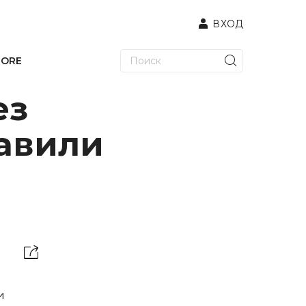
ВХОД
TORE
ез
тавили
и