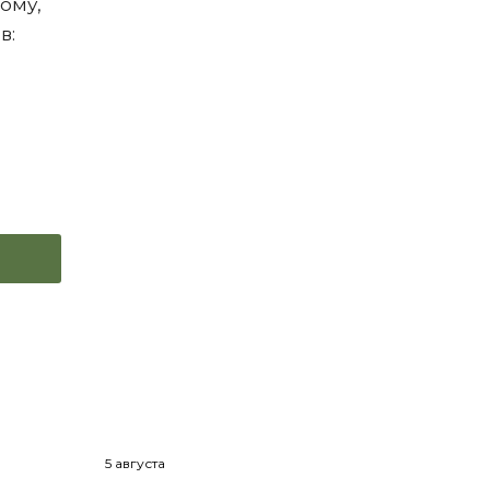
ому,
в:
5 августа