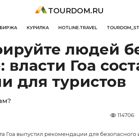
TOURDOM.RU
БИРЖА
КУРИЛКА
HOTLINE.TRAVEL
TOURDOM_S
фируйте людей б
 власти Гоа сос
и для туристов
ам?
114706
а Гоа выпустил рекомендации для безопасного 