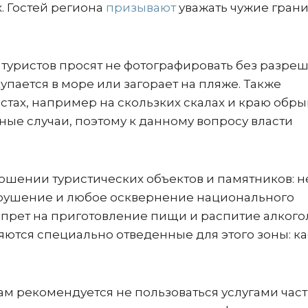
 Гостей региона
призывают
уважать чужие гран
 туристов просят не фотографировать без разре
упается в море или загорает на пляже. Также
тах, например на скользких скалах и краю обрыв
тные случаи, поэтому к данному вопросу власти
ношении туристических объектов и памятников: н
зрушение и любое осквернение национального
запрет на приготовление пищи и распитие алког
яются специально отведенные для этого зоны: ка
ам рекомендуется не пользоваться услугами час