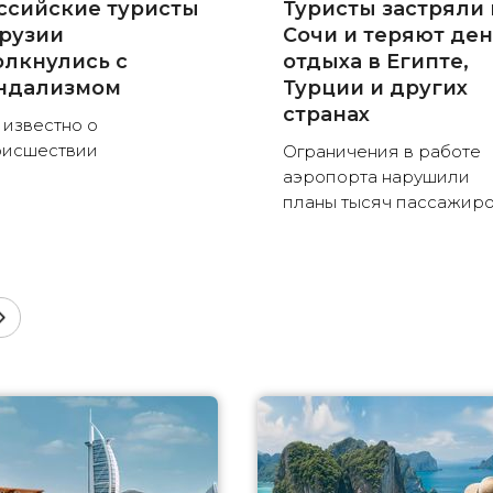
ссийские туристы
Туристы застряли 
Грузии
Сочи и теряют де
олкнулись с
отдыха в Египте,
ндализмом
Турции и других
странах
 известно о
оисшествии
Ограничения в работе
аэропорта нарушили
планы тысяч пассажир