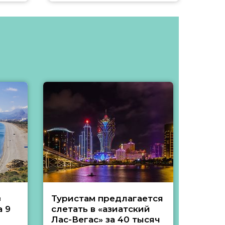
з
Туристам предлагается
Туры 
 9
слетать в «азиатский
подеш
Лас-Вегас» за 40 тысяч
тысяч