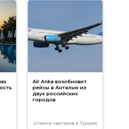
A
А
г
Чар
нах
Air Anka возобновит
ость
рейсы в Анталью из
двух российских
городов
Отмена чартеров в Турцию