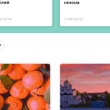
блей
сезона
вгуста
4 августа