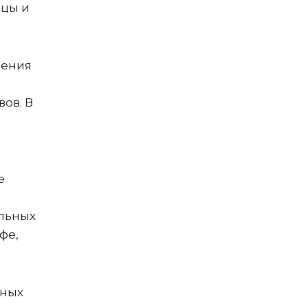
ицы и
шения
ов. В
е
ольных
фе,
тных