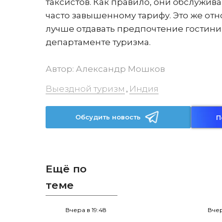
таксистов. Как правило, они обслужив
часто завышенному тарифу. Это же отн
лучше отдавать предпочтение гостини
департаменте туризма.
Автор:
Александр Мошков
Выездной туризм
Индия
,
Обсудить новость
П
Ещё по
теме
Вчера в 19:48
Вчер