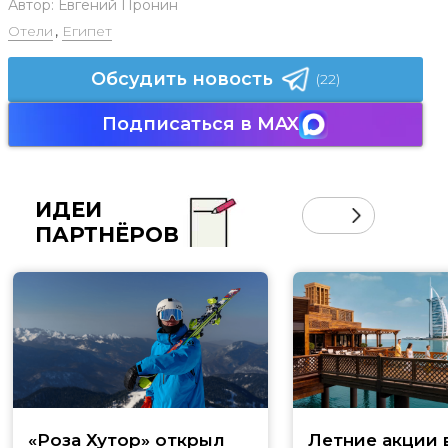
Автор:
Евгений Пронин
Отели
,
Египет
Обсудить новость
(22)
Подписаться в MAX
ИДЕИ
ПАРТНЁРОВ
«Роза Хутор» открыл
Летние акции 