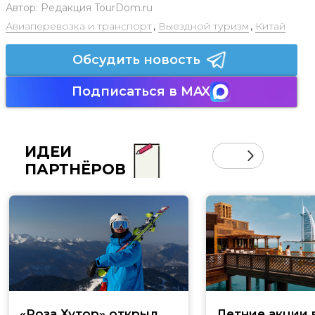
Автор:
Редакция TourDom.ru
Авиаперевозка и транспорт
,
Выездной туризм
,
Китай
Обсудить новость
Подписаться в MAX
ИДЕИ
ПАРТНЁРОВ
«Роза Хутор» открыл
Летние акции 