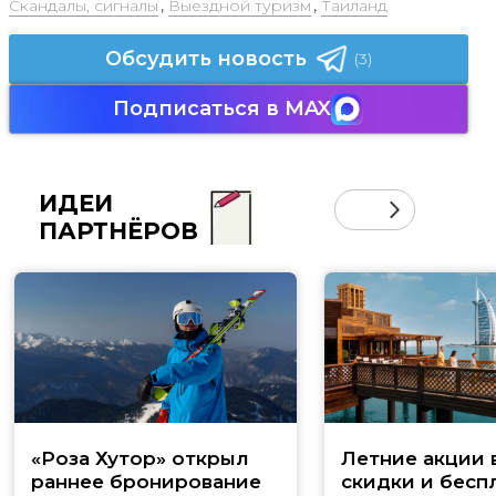
Скандалы, сигналы
,
Выездной туризм
,
Таиланд
Обсудить новость
(3)
Подписаться в MAX
ИДЕИ
ПАРТНЁРОВ
«Роза Хутор» открыл
Летние акции 
раннее бронирование
скидки и бесп