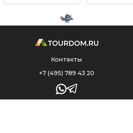
Контакты
+7 (495) 789 43 20
Профессиональный портал TourDom.ru — проект ООО «Служба Банко», ИНН
7717787433, ОГРН 1147746708284. Свидетельство о регистрации СМИ Эл № ФС77-48328
от 23.01.2012 г. выдано Федеральной службой по надзору в сфере связи,
информационных технологий и массовых коммуникаций (Роскомнадзор).
Оперативная информация о туристическом рынке в России и во всем мире.
Новости, рыночная аналитика. Профессиональный туристический форум.
Вебинары, тренинги. При перепечатке материалов или частичном цитировании
ссылка на портал TourDom.ru обязательна. Отдельные публикации могут