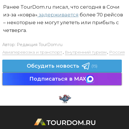
Ранее TourDom.ru писал, что сегодня в Сочи
из-за «ковра»
задерживается
более 70 рейсов
– некоторые не могут улететь или прибыть с
четверга.
Автор:
Редакция TourDom.ru
Авиаперевозка и транспорт
,
Внутренний туризм
,
Россия
Обсудить новость
(15)
Подписаться в MAX