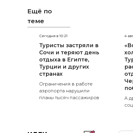
Ещё по
теме
Сегодня в 10:21
4 ав
Туристы застряли в
«В
Сочи и теряют день
хо
отдыха в Египте,
Ту
Турции и других
ра
странах
от
Че
Ограничения в работе
по
аэропорта нарушили
планы тысяч пассажиров
А д
соц