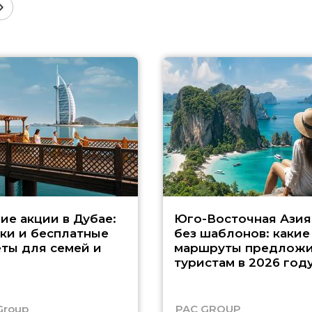
ие акции в Дубае:
Юго-Восточная Азия
ки и бесплатные
без шаблонов: какие
ты для семей и
маршруты предложи
туристам в 2026 год
Group
PAC GROUP