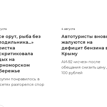
густа
4 августа
се орут, рыба без
Автотуристы внов
лодильника…»
жалуются на
ристка
дефицит бензина 
скритиковала
Крыму
дых на
АИ‑92 «исчез» после
рноморском
обещания снизить цену 
бережье
100 рублей
ругим понравилось: в
сетях разгорелся спор