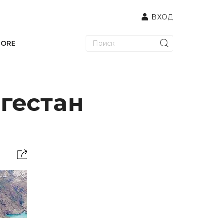
ВХОД
TORE
агестан