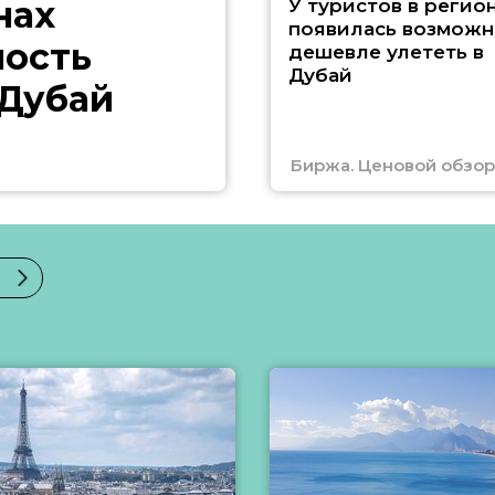
нах
У туристов в регио
появилась возможн
ность
дешевле улететь в
Дубай
 Дубай
Биржа. Ценовой обзор