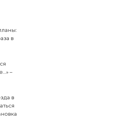
планы:
аза в
лся
е…» –
зда в
аться
ановка