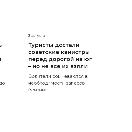
3 августа
ь
Туристы достали
советские канистры
в
перед дорогой на юг
– но не все их взяли
Водители сомневаются в
до
необходимости запасов
бензина