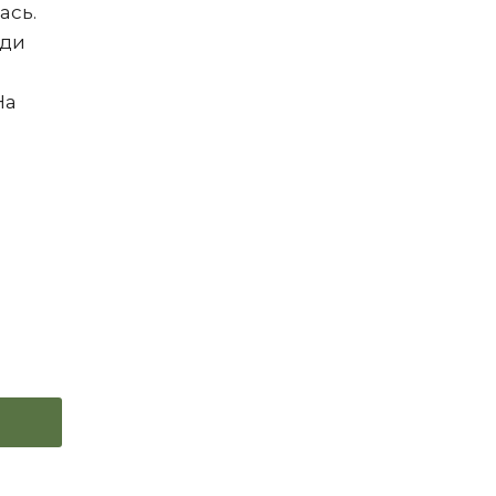
ась.
юди
На