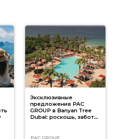
Эксклюзивные
Как п
предложения PAC
насыщ
ть
GROUP в Banyan Tree
Рас-э
у
Dubai: роскошь, забота
о детях и выгода до
45%
PAC GROUP
Русск