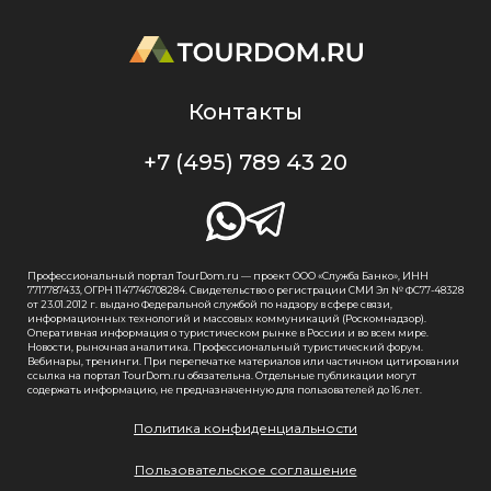
Контакты
+7 (495) 789 43 20
Профессиональный портал TourDom.ru — проект ООО «Служба Банко», ИНН
7717787433, ОГРН 1147746708284. Свидетельство о регистрации СМИ Эл № ФС77-48328
от 23.01.2012 г. выдано Федеральной службой по надзору в сфере связи,
информационных технологий и массовых коммуникаций (Роскомнадзор).
Оперативная информация о туристическом рынке в России и во всем мире.
Новости, рыночная аналитика. Профессиональный туристический форум.
Вебинары, тренинги. При перепечатке материалов или частичном цитировании
ссылка на портал TourDom.ru обязательна. Отдельные публикации могут
содержать информацию, не предназначенную для пользователей до 16 лет.
Политика конфиденциальности
Пользовательское соглашение