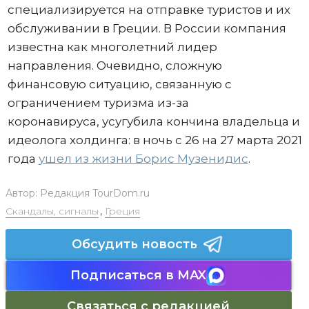
специализируется на отправке туристов и их
обслуживании в Греции. В России компания
известна как многолетний лидер
направления. Очевидно, сложную
финансовую ситуацию, связанную с
ограничением туризма из-за
коронавируса, усугубила кончина владельца и
идеолога холдинга: в ночь с 26 на 27 марта 2021
года
ушел из жизни Борис Музенидис
.
Автор:
Редакция TourDom.ru
Скандалы, сигналы
,
Греция
Обсудить новость
Подписаться в MAX
Связаться с редакцией