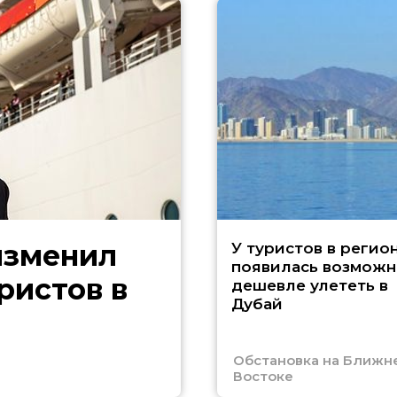
изменил
У туристов в регио
появилась возможн
ристов в
дешевле улететь в
Дубай
Обстановка на Ближн
Востоке