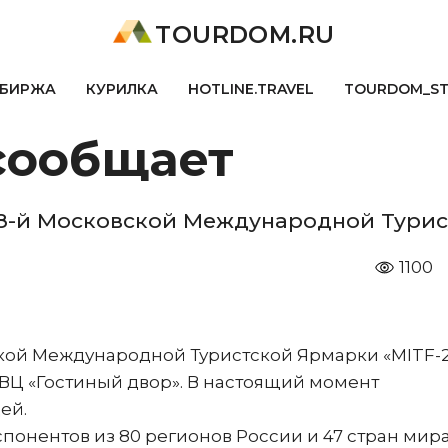
TOURDOM.RU
БИРЖА
КУРИЛКА
HOTLINE.TRAVEL
TOURDOM_S
сообщает
8-й Московской Международной Тури
1100
кой Международной Туристской Ярмарки «MITF-2
 в ВЦ «Гостиный двор». В настоящий момент
ей.
спонентов из 80 регионов России и 47 стран мира