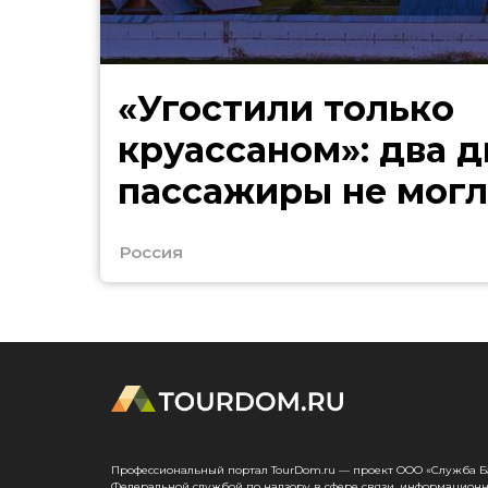
«Угостили только
круассаном»: два д
пассажиры не могл
в Сочи
Россия
Профессиональный портал TourDom.ru — проект ООО «Служба Банк
Федеральной службой по надзору в сфере связи, информационн