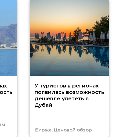
A
нах
У туристов в регионах
ость
появилась возможность
А
дешевле улететь в
Дубай
г
ем
Биржа. Ценовой обзор
Отм