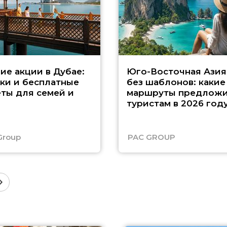
ие акции в Дубае:
Юго-Восточная Азия
ки и бесплатные
без шаблонов: какие
ты для семей и
маршруты предложи
туристам в 2026 год
Group
PAC GROUP