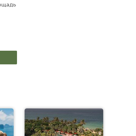
лощадь