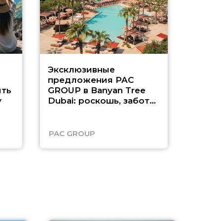
Эксклюзивные
Как п
предложения PAC
насыщ
ть
GROUP в Banyan Tree
Рас-э
у
Dubai: роскошь, забота
о детях и выгода до
45%
PAC GROUP
Русск