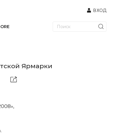
ВХОД
TORE
стской Ярмарки
008»,
.