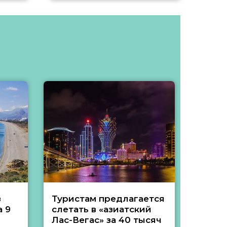
з
Туристам предлагается
Туры 
 9
слетать в «азиатский
подеш
Лас-Вегас» за 40 тысяч
тысяч