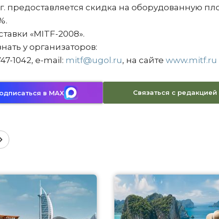
 г. предоставляется скидка на оборудованную п
%.
тавки «MITF-2008».
ать у организаторов:
747-1042, e-mail:
mitf@ugol.ru
, на сайте
www.mitf.ru
Связаться с редакцией
одписаться в MAX