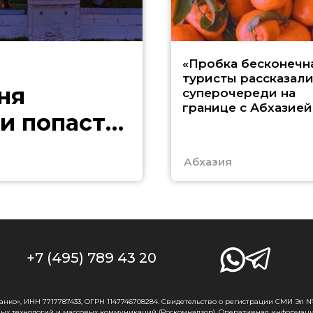
«Пробка бесконечна
туристы рассказали
ня
суперочереди на
границе с Абхазией
и попасть
Абхазия
+7 (495) 789 43 20
о», ИНН 7717787433, ОГРН 1147746708284. Свидетельство о регистрации СМИ Эл № Ф
ых технологий и массовых коммуникаций (Роскомнадзор). Оперативная информаци