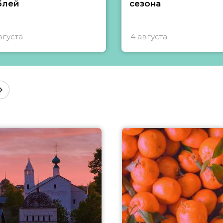
блей
сезона
вгуста
4 августа