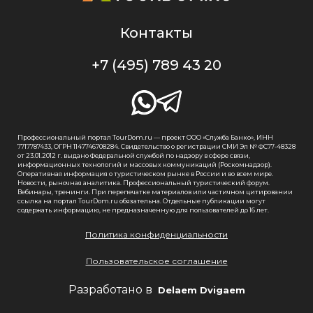
Контакты
+7 (495) 789 43 20
Профессиональный портал TourDom.ru — проект ООО «Служба Банко», ИНН
7717787433, ОГРН 1147746708284. Свидетельство о регистрации СМИ Эл № ФС77-48328
от 23.01.2012 г. выдано Федеральной службой по надзору в сфере связи,
информационных технологий и массовых коммуникаций (Роскомнадзор).
Оперативная информация о туристическом рынке в России и во всем мире.
Новости, рыночная аналитика. Профессиональный туристический форум.
Вебинары, тренинги. При перепечатке материалов или частичном цитировании
ссылка на портал TourDom.ru обязательна. Отдельные публикации могут
содержать информацию, не предназначенную для пользователей до 16 лет.
Политика конфиденциальности
Пользовательское соглашение
Разработано в
Delaem Dvigaem