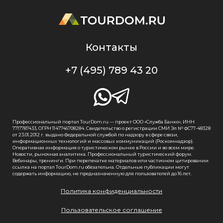
Контакты
+7 (495) 789 43 20
Профессиональный портал TourDom.ru — проект ООО «Служба Банко», ИНН
7717787433, ОГРН 1147746708284. Свидетельство о регистрации СМИ Эл № ФС77-48328
от 23.01.2012 г. выдано Федеральной службой по надзору в сфере связи,
информационных технологий и массовых коммуникаций (Роскомнадзор).
Оперативная информация о туристическом рынке в России и во всем мире.
Новости, рыночная аналитика. Профессиональный туристический форум.
Вебинары, тренинги. При перепечатке материалов или частичном цитировании
ссылка на портал TourDom.ru обязательна. Отдельные публикации могут
содержать информацию, не предназначенную для пользователей до 16 лет.
Политика конфиденциальности
Пользовательское соглашение