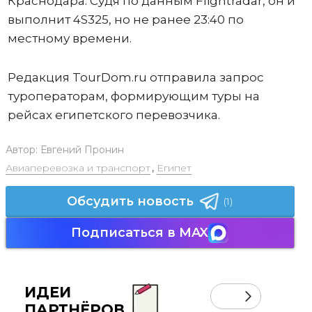
Краснодара. Судя по данным Flightradar, он и
выполнит 4S325, но не ранее 23:40 по
местному времени.
Редакция TourDom.ru отправила запрос
туроператорам, формирующим туры на
рейсах египетского перевозчика.
Автор:
Евгений Пронин
Авиаперевозка и транспорт
,
Египет
Обсудить новость
(1)
Подписаться в MAX
ИДЕИ
ПАРТНЁРОВ