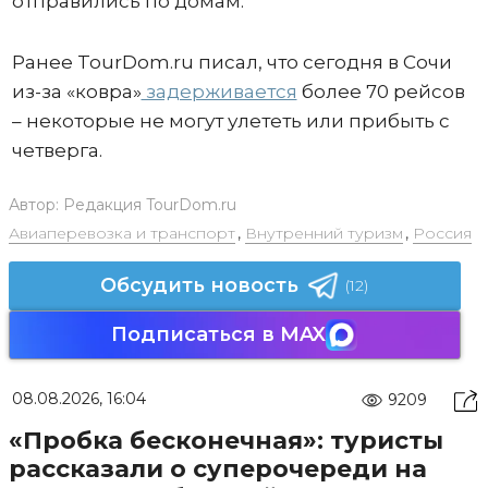
отправились по домам.
Ранее TourDom.ru писал, что сегодня в Сочи
из-за «ковра»
задерживается
более 70 рейсов
– некоторые не могут улететь или прибыть с
четверга.
Автор:
Редакция TourDom.ru
Авиаперевозка и транспорт
,
Внутренний туризм
,
Россия
Обсудить новость
(12)
Подписаться в MAX
08.08.2026, 16:04
9209
«Пробка бесконечная»: туристы
рассказали о суперочереди на