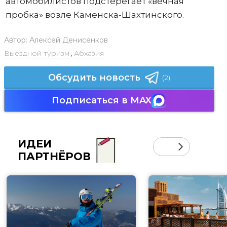
автомобилистов подстерегает «вечная
пробка» возле Каменска-Шахтинского.
Автор:
Алексей Денисенков
Выездной туризм
,
Абхазия
Обсудить новость
(2)
Подписаться в MAX
ИДЕИ
ПАРТНЁРОВ