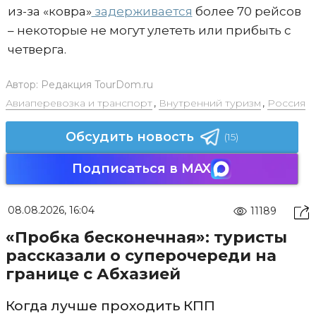
из-за «ковра»
задерживается
более 70 рейсов
– некоторые не могут улететь или прибыть с
четверга.
Автор:
Редакция TourDom.ru
Авиаперевозка и транспорт
,
Внутренний туризм
,
Россия
Обсудить новость
(15)
Подписаться в MAX
08.08.2026, 16:04
11189
«Пробка бесконечная»: туристы
рассказали о суперочереди на
границе с Абхазией
Когда лучше проходить КПП