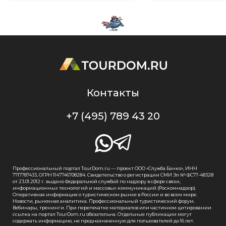
Контакты
+7 (495) 789 43 20
Профессиональный портал TourDom.ru — проект ООО «Служба Банко», ИНН
7717787433, ОГРН 1147746708284. Свидетельство о регистрации СМИ Эл № ФС77-48328
от 23.01.2012 г. выдано Федеральной службой по надзору в сфере связи,
информационных технологий и массовых коммуникаций (Роскомнадзор).
Оперативная информация о туристическом рынке в России и во всем мире.
Новости, рыночная аналитика. Профессиональный туристический форум.
Вебинары, тренинги. При перепечатке материалов или частичном цитировании
ссылка на портал TourDom.ru обязательна. Отдельные публикации могут
содержать информацию, не предназначенную для пользователей до 16 лет.