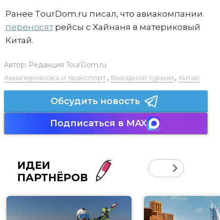
Ранее TourDom.ru писал, что авиакомпании
переносят
рейсы с Хайнаня в материковый
Китай.
Автор:
Редакция TourDom.ru
Авиаперевозка и транспорт
,
Выездной туризм
,
Китай
Обсудить новость
Подписаться в MAX
ИДЕИ
ПАРТНЁРОВ