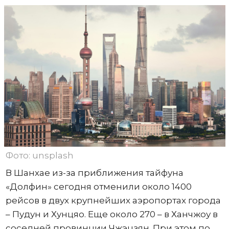
Фото: unsplash
В Шанхае из-за приближения тайфуна
«Долфин» сегодня отменили около 1400
рейсов в двух крупнейших аэропортах города
– Пудун и Хунцяо. Еще около 270 – в Ханчжоу в
соседней провинции Чжэцзян. При этом по