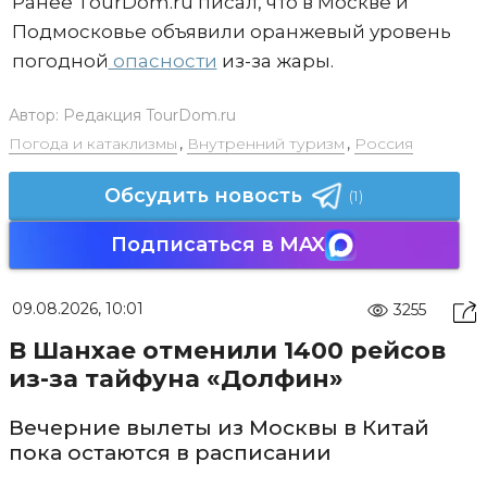
Ранее TourDom.ru писал, что в Москве и
Подмосковье объявили оранжевый уровень
погодной
опасности
из-за жары.
Автор:
Редакция TourDom.ru
Погода и катаклизмы
,
Внутренний туризм
,
Россия
Обсудить новость
(1)
Подписаться в MAX
09.08.2026, 10:01
3255
В Шанхае отменили 1400 рейсов
из-за тайфуна «Долфин»
Вечерние вылеты из Москвы в Китай
пока остаются в расписании