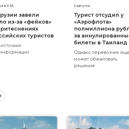
а в 9:35
5 августа
Грузии завели
Турист отсудил у
ло из-за «фейков»
«Аэрофлота»
притеснениях
полмиллиона руб
ссийских туристов
за аннулированны
билеты в Таиланд
 источник
зинформации
Однако перевозчик ещ
может обжаловать
решение