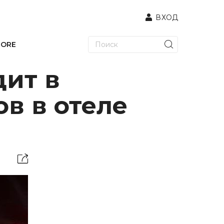
ВХОД
TORE
дит в
ов в отеле