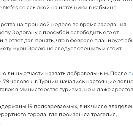
е Nefes со ссылкой на источники в кабмине.
рства на прошлой неделе во время заседания
епу Эрдогану с просьбой освободить его от
 в ответ дал понять, что в феврале планирует об
мету Нури Эрсою не следует спешить и стоит
но лишь отчасти назвать добровольным. После
п
ли 79 человек, в Турции начались настоящие волн
авок в Министерстве туризма, но и даже арестов
адержаны 19 подозреваемых, в их числе владеле
рортного города, где произошла трагедия,
.