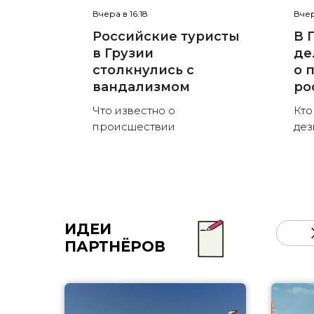
Вчера в 16:18
Вчер
Российские туристы
В 
в Грузии
де
столкнулись с
о 
вандализмом
ро
Что известно о
Кто
происшествии
де
ИДЕИ
ПАРТНЁРОВ