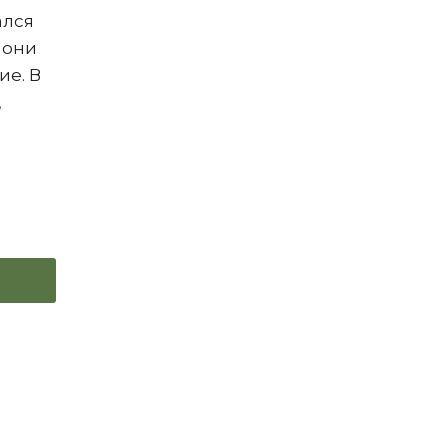
ался
 они
ие. В
,