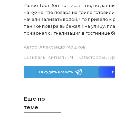
Ранее TourDom.ru
писал
, что, по дан
на кухне, где повара на гриле готови
начали заливать водой, что привело 
панике повара выбежали на улицу, пла
пожарная сигнализация в гостинице б
Автор:
Александр Мошков
Скандалы, сигналы
ЧП, катастрофы
Ту
,
,
Обсудить новость
П
Ещё по
теме