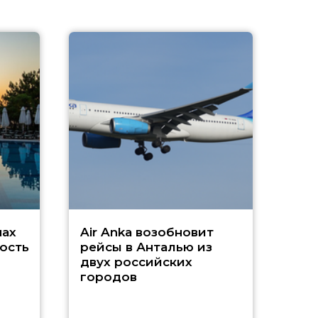
A
А
г
Чар
нах
Air Anka возобновит
ость
рейсы в Анталью из
двух российских
городов