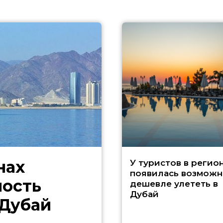
нах
У туристов в регио
появилась возможн
ность
дешевле улететь в
Дубай
 Дубай