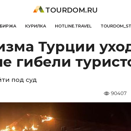
TOURDOM.RU
БИРЖА
КУРИЛКА
HOTLINE.TRAVEL
TOURDOM_S
изма Турции ухо
ле гибели турист
ти под суд
90407