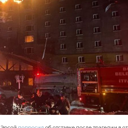
и Эрсой
попросил
об отставке после трагедии в о