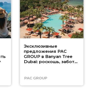
Эксклюзивные
Как п
предложения PAC
насыщ
ть
GROUP в Banyan Tree
Рас-э
у
Dubai: роскошь, забота
о детях и выгода до
45%
PAC GROUP
Русск