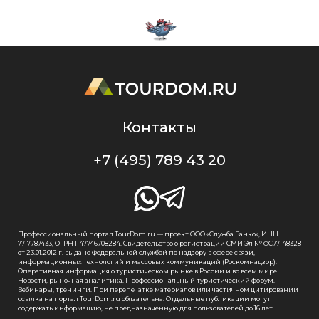
Контакты
+7 (495) 789 43 20
Профессиональный портал TourDom.ru — проект ООО «Служба Банко», ИНН
7717787433, ОГРН 1147746708284. Свидетельство о регистрации СМИ Эл № ФС77-48328
от 23.01.2012 г. выдано Федеральной службой по надзору в сфере связи,
информационных технологий и массовых коммуникаций (Роскомнадзор).
Оперативная информация о туристическом рынке в России и во всем мире.
Новости, рыночная аналитика. Профессиональный туристический форум.
Вебинары, тренинги. При перепечатке материалов или частичном цитировании
ссылка на портал TourDom.ru обязательна. Отдельные публикации могут
содержать информацию, не предназначенную для пользователей до 16 лет.