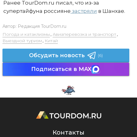
Ранее TourDom.ru писал, что из-за
супертайфуна россияне
застряли
в Шанхае.
Автор:
Редакция TourDom.ru
Погода и катаклизмы
,
Авиаперевозка и транспорт
,
Выездной туризм
,
Китай
Обсудить новость
(6)
Подписаться в MAX
Контакты