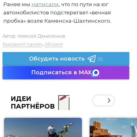
Ранее мы
написали
, что по пути на юг
автомобилистов подстерегает «вечная
пробка» возле Каменска-Шахтинского.
Автор:
Алексей Денисенков
Выездной туризм
,
Абхазия
Обсудить новость
(2)
Подписаться в MAX
ИДЕИ
ПАРТНЁРОВ