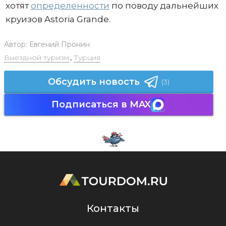
хотят
определенности
по поводу дальнейших
круизов Astoria Grande.
Автор:
Евгений Пронин
Выездной туризм
,
Турция
Обсудить новость
(3)
Подписаться в MAX
Контакты