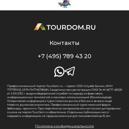
Контакты
+7 (495) 789 43 20
Профессиональный портал TourDom.ru — проект ООО «Служба Банко», ИНН
7717787433, ОГРН 1147746708284. Свидетельство о регистрации СМИ Эл № ФС77-48328
от 23.01.2012 г. выдано Федеральной службой по надзору в сфере связи,
информационных технологий и массовых коммуникаций (Роскомнадзор).
Оперативная информация о туристическом рынке в России и во всем мире.
Новости, рыночная аналитика. Профессиональный туристический форум.
Вебинары, тренинги. При перепечатке материалов или частичном цитировании
ссылка на портал TourDom.ru обязательна. Отдельные публикации могут
содержать информацию, не предназначенную для пользователей до 16 лет.
Политика конфиденциальности