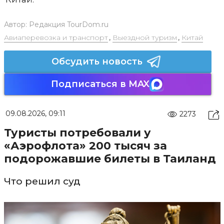
Автор:
Редакция TourDom.ru
Авиаперевозка и транспорт
,
Выездной туризм
,
Китай
Обсудить новость
Подписаться в MAX
09.08.2026, 09:11
2273
Туристы потребовали у
«Аэрофлота» 200 тысяч за
подорожавшие билеты в Таиланд
Что решил суд