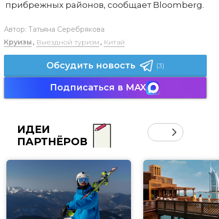
прибрежных районов, сообщает Bloomberg.
Автор:
Татьяна Серебрякова
Круизы
,
Выездной туризм
,
Китай
Обсудить новость
(3)
Подписаться в MAX
ИДЕИ
ПАРТНЁРОВ