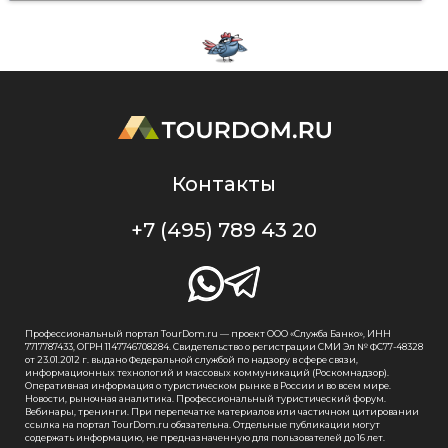
Контакты
+7 (495) 789 43 20
Профессиональный портал TourDom.ru — проект ООО «Служба Банко», ИНН
7717787433, ОГРН 1147746708284. Свидетельство о регистрации СМИ Эл № ФС77-48328
от 23.01.2012 г. выдано Федеральной службой по надзору в сфере связи,
информационных технологий и массовых коммуникаций (Роскомнадзор).
Оперативная информация о туристическом рынке в России и во всем мире.
Новости, рыночная аналитика. Профессиональный туристический форум.
Вебинары, тренинги. При перепечатке материалов или частичном цитировании
ссылка на портал TourDom.ru обязательна. Отдельные публикации могут
содержать информацию, не предназначенную для пользователей до 16 лет.