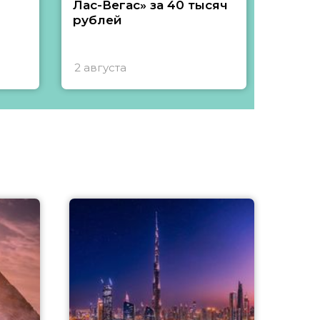
Лас-Вегас» за 40 тысяч
тысяч
рублей
2 августа
1 авгу