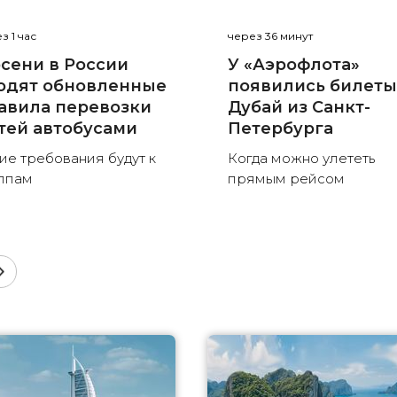
з 1 час
через 36 минут
осени в России
У «Аэрофлота»
одят обновленные
появились билеты
авила перевозки
Дубай из Санкт-
тей автобусами
Петербурга
ие требования будут к
Когда можно улететь
ппам
прямым рейсом