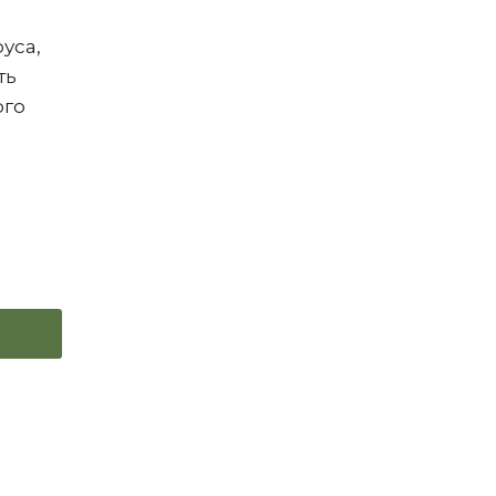
уса,
ть
ого