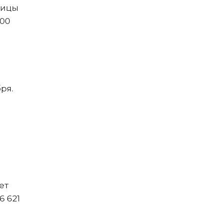
лицы
800
ря.
ет
6 621