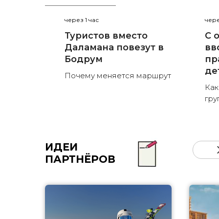
через 1 час
чере
Туристов вместо
С 
Даламана повезут в
вв
Бодрум
пр
де
Почему меняется маршрут
Как
гру
ИДЕИ
ПАРТНЁРОВ