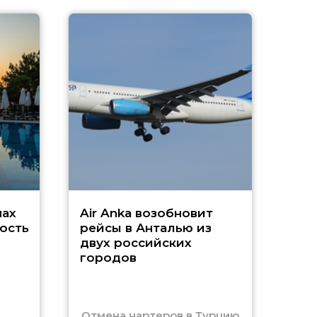
A
А
г
Чар
нах
Air Anka возобновит
ость
рейсы в Анталью из
двух российских
городов
Отмена чартеров в Турцию