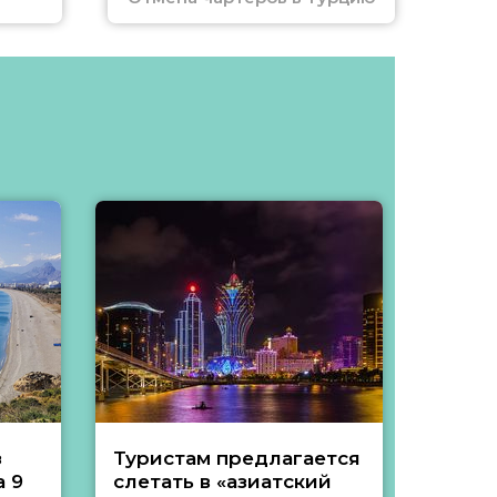
з
Туристам предлагается
Туры 
 9
слетать в «азиатский
подеш