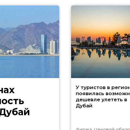
нах
У туристов в регио
появилась возможн
ность
дешевле улететь в
Дубай
 Дубай
Биржа. Ценовой обзор