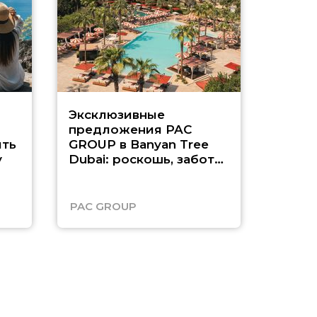
Эксклюзивные
Как п
предложения PAC
насыщ
ть
GROUP в Banyan Tree
Рас-э
у
Dubai: роскошь, забота
о детях и выгода до
45%
PAC GROUP
Русск