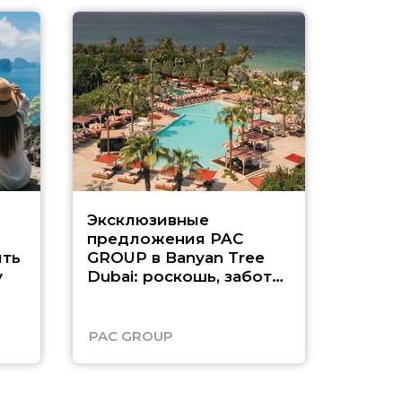
Эксклюзивные
Как п
предложения PAC
насыщ
ть
GROUP в Banyan Tree
Рас-э
у
Dubai: роскошь, забота
о детях и выгода до
45%
PAC GROUP
Русск