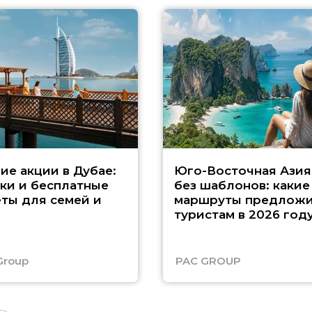
ие акции в Дубае:
Юго-Восточная Азия
ки и бесплатные
без шаблонов: какие
ты для семей и
маршруты предложи
туристам в 2026 год
Group
PAC GROUP