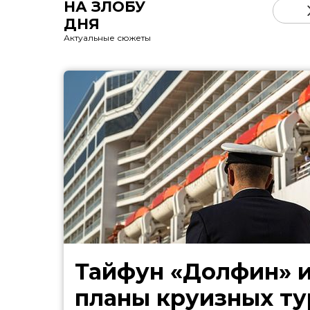
НА ЗЛОБУ
ДНЯ
Актуальные сюжеты
Тайфун «Долфин» 
планы круизных ту