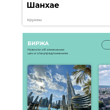
Шанхае
Круизы
БИРЖА
Новости об изменении
цен и спецпредложениях