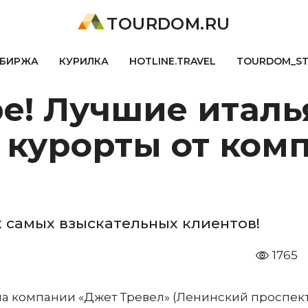
TOURDOM.RU
БИРЖА
КУРИЛКА
HOTLINE.TRAVEL
TOURDOM_S
ре! Лучшие италь
 курорты от ком
 самых взыскательных клиентов!
1765
 компании «Джет Тревел» (Ленинский проспект,