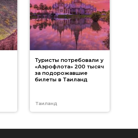
«
и
Туристы потребовали у
«Аэрофлота» 200 тысяч
т
за подорожавшие
билеты в Таиланд
с
А
Таиланд
Абх