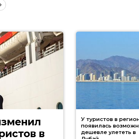
изменил
У туристов в регио
появилась возможн
ристов в
дешевле улететь в
Дубай