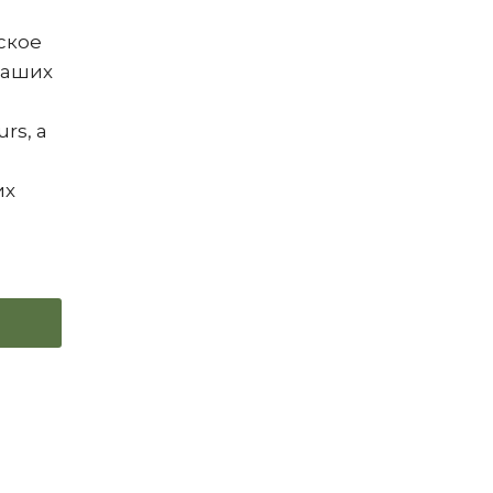
ское
ваших
rs, а
их