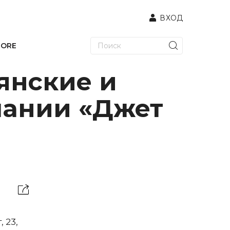
ВХОД
TORE
янские и
пании «Джет
 23,