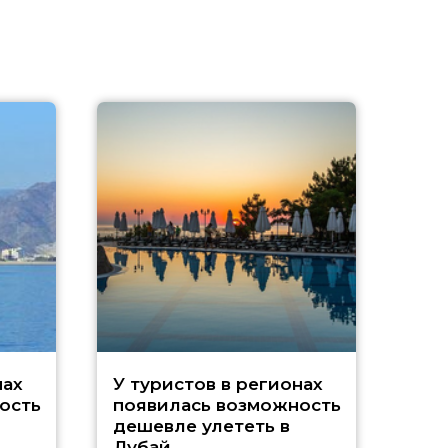
A
нах
У туристов в регионах
ость
появилась возможность
А
дешевле улететь в
Дубай