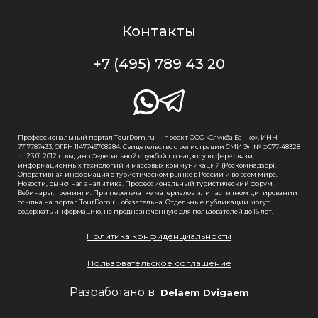
Контакты
+7 (495) 789 43 20
Профессиональный портал TourDom.ru — проект ООО «Служба Банко», ИНН
7717787433, ОГРН 1147746708284. Свидетельство о регистрации СМИ Эл № ФС77-48328
от 23.01.2012 г. выдано Федеральной службой по надзору в сфере связи,
информационных технологий и массовых коммуникаций (Роскомнадзор).
Оперативная информация о туристическом рынке в России и во всем мире.
Новости, рыночная аналитика. Профессиональный туристический форум.
Вебинары, тренинги. При перепечатке материалов или частичном цитировании
ссылка на портал TourDom.ru обязательна. Отдельные публикации могут
содержать информацию, не предназначенную для пользователей до 16 лет.
Политика конфиденциальности
Пользовательское соглашение
Разработано в
Delaem Dvigaem