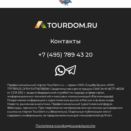
Контакты
+7 (495) 789 43 20
Профессиональный портал TourDom.ru — проект ООО «Служба Банко», ИНН
7717787433, ОГРН 1147746708284. Свидетельство о регистрации СМИ Эл № ФС77-48328
от 23.01.2012 г. выдано Федеральной службой по надзору в сфере связи,
информационных технологий и массовых коммуникаций (Роскомнадзор).
Оперативная информация о туристическом рынке в России и во всем мире.
Новости, рыночная аналитика. Профессиональный туристический форум.
Вебинары, тренинги. При перепечатке материалов или частичном цитировании
ссылка на портал TourDom.ru обязательна. Отдельные публикации могут
содержать информацию, не предназначенную для пользователей до 16 лет.
Политика конфиденциальности