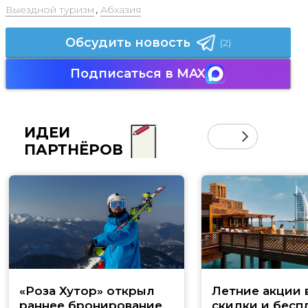
Выездной туризм
,
Абхазия
Обсудить новость
(2)
Подписаться в MAX
ИДЕИ
ПАРТНЁРОВ
«Роза Хутор» открыл
Летние акции 
раннее бронирование
скидки и бесп