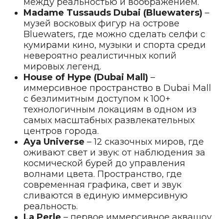
между реальностью и воображением.
Madame Tussauds Dubai (Bluewaters)
–
музей восковых фигур на острове
Bluewaters, где можно сделать селфи с
кумирами кино, музыки и спорта среди
невероятно реалистичных копий
мировых легенд.
House of Hype (Dubai Mall)
–
иммерсивное пространство в Dubai Mall
с безлимитным доступом к 100+
технологичным локациям в одном из
самых масштабных развлекательных
центров города.
Aya Universe
– 12 сказочных миров, где
оживают свет и звук: от наблюдения за
космической бурей до управления
волнами цвета. Пространство, где
современная графика, свет и звук
сливаются в единую иммерсивную
реальность.
La Perle
– первое иммерсивное аквашоу