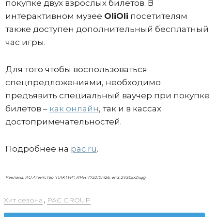
покупке двух взрослых билетов. В
интерактивном музее
OliOli
посетителям
также доступен дополнительный бесплатный
час игры.
Для того чтобы воспользоваться
спецпредложениями, необходимо
предъявить специальный ваучер при покупке
билетов –
как онлайн
, так и в кассах
достопримечательностей.
Подробнее на
pac.ru
.
Реклама. АО Агентство "ПАКТУР", ИНН 7732101426, erid: 2VSb5x2xujg
Хит сезона
,
PAC GROUP