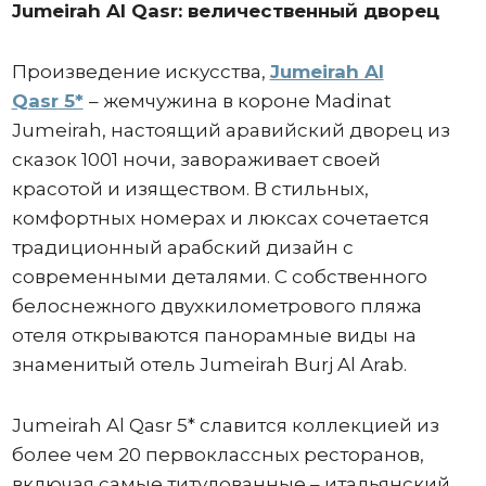
Jumeirah Al Qasr: величественный дворец
Произведение искусства,
Jumeirah Al
Qasr
5*
– жемчужина в короне Madinat
Jumeirah, настоящий аравийский дворец из
сказок 1001 ночи, завораживает своей
красотой и изяществом. В стильных,
комфортных номерах и люксах сочетается
традиционный арабский дизайн с
современными деталями. С собственного
белоснежного двухкилометрового пляжа
отеля открываются панорамные виды на
знаменитый отель Jumeirah Burj Al Arab.
Jumeirah Al Qasr 5* славится коллекцией из
более чем 20 первоклассных ресторанов,
включая самые титулованные – итальянский