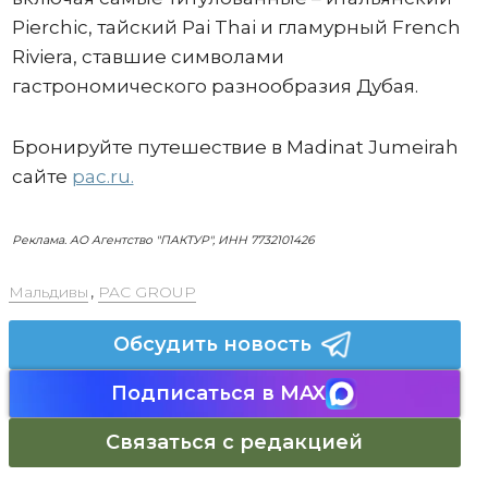
Pierchic, тайский Pai Thai и гламурный French
Riviera, ставшие символами
гастрономического разнообразия Дубая.
Бронируйте путешествие в Madinat Jumeirah
сайте
pac.ru.
Реклама. АО Агентство "ПАКТУР", ИНН 7732101426
Мальдивы
,
PAC GROUP
Обсудить новость
Подписаться в MAX
Связаться с редакцией