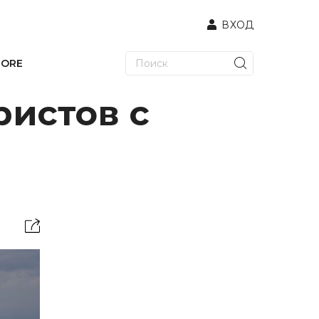
ВХОД
TORE
ристов с