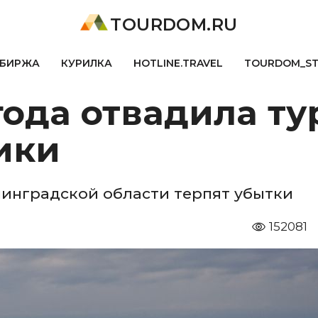
TOURDOM.RU
БИРЖА
КУРИЛКА
HOTLINE.TRAVEL
TOURDOM_S
ода отвадила ту
ики
инградской области терпят убытки
152081