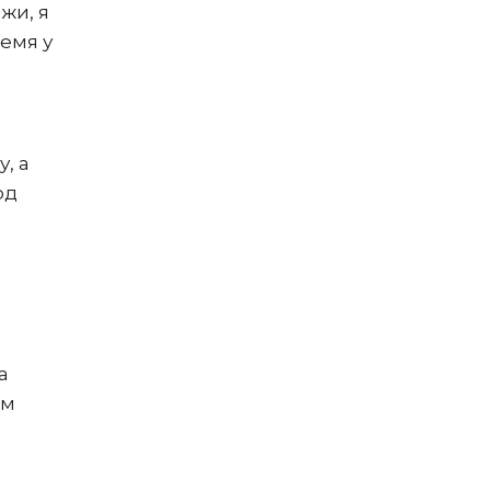
жи, я
ремя у
, а
од
а
мм