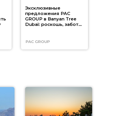
Эксклюзивные
Как п
предложения PAC
насыщ
ть
GROUP в Banyan Tree
Рас-э
у
Dubai: роскошь, забота
о детях и выгода до
45%
PAC GROUP
Русск