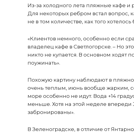
Из-за холодного лета пляжные кафе и 
Для некоторых ребром встал вопрос, к
не в том количестве, как того хотело
«Клиентов немного, особенно если срав
владелец кафе в Светлогорске. – Но эт
никто не купается. В основном ходят п
поужинать».
Похожую картину наблюдают в пляжном
очень теплым, июнь вообще жарким, сей
море особенно не идут. Вода +14 граду
меньше. Хотя на этой неделе впереди 3
забронированы».
В Зеленоградске, в отличие от Янтарно