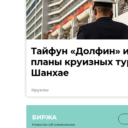
Тайфун «Долфин» 
планы круизных ту
Шанхае
Круизы
БИРЖА
Новости об изменении