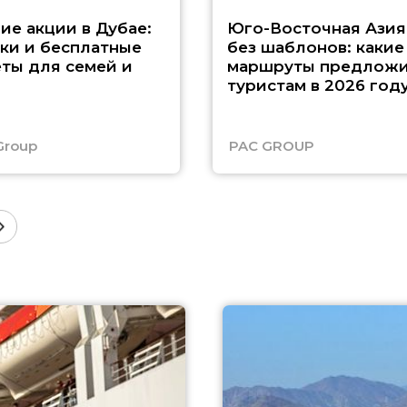
ие акции в Дубае:
Юго-Восточная Азия
ки и бесплатные
без шаблонов: какие
ты для семей и
маршруты предложи
туристам в 2026 год
Group
PAC GROUP