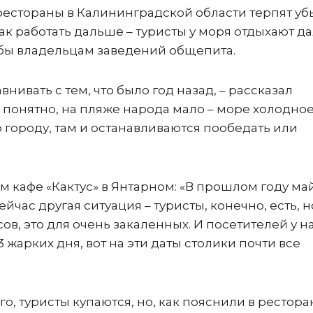
рестораны в Калининградской области терпят уб
ак работать дальше – туристы у моря отдыхают д
сь бы владельцам заведений общепита.
нивать с тем, что было год назад, – рассказал
о понятно, на пляже народа мало – море холодное
о городу, там и останавливаются пообедать или
 кафе «Кактус» в Янтарном: «В прошлом году ма
час другая ситуация – туристы, конечно, есть, н
сов, это для очень закаленных. И посетителей у н
 жарких дня, вот на эти даты столики почти все
го, туристы купаются, но, как пояснили в рестора