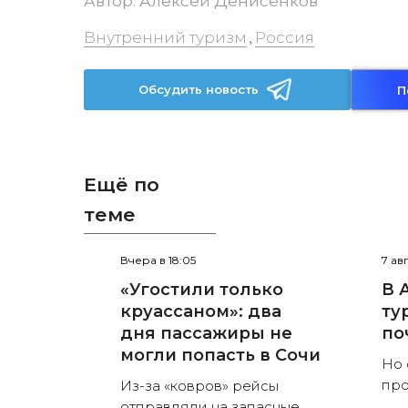
Автор:
Алексей Денисенков
Внутренний туризм
Россия
,
Обсудить новость
П
Ещё по
теме
Вчера в 18:05
7 ав
«Угостили только
В 
круассаном»: два
ту
дня пассажиры не
по
могли попасть в Сочи
Но 
пр
Из-за «ковров» рейсы
отправляли на запасные