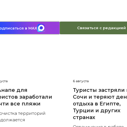
Связаться с редакцией
одписаться в MAX
густа
6 августа
Анапе для
Туристы застряли 
ристов заработали
Сочи и теряют де
чти все пляжи
отдыха в Египте,
Турции и других
очистка территорий
странах
одолжается
Ограничения в работе