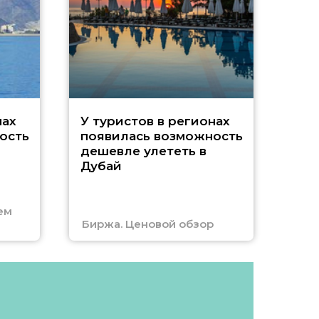
A
нах
У туристов в регионах
ость
появилась возможность
А
дешевле улететь в
Дубай
г
ем
Биржа. Ценовой обзор
Отм