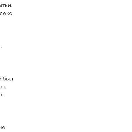
ытки.
алеко
,
й был
о в
ас
не