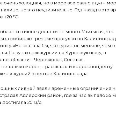
а очень холодная, но в море все равно идут – мор
налицо, но это неудивительно. Год назад в это в
 +20 °С.
области в июне достаточно много. Учитывая, что
тдыха выбирают речные прогулки по Калининграду
нку. «Не сказала бы, что туристов меньше, чем г
тся. Покупают экскурсии на Куршскую косу, в
ток области – Черняховск, Советск,
не только море», – рассказали корреспонденту
же экскурсий в центре Калининграда.
е мощных ливней ввели временные ограничения н
страдал Адлерский район, где за час выпало 55 
 достигала 20 м/с.