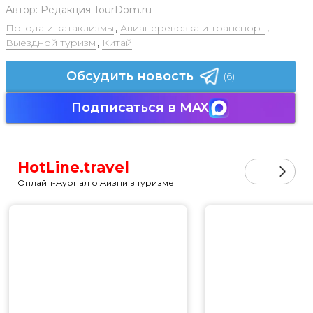
Автор:
Редакция TourDom.ru
Погода и катаклизмы
,
Авиаперевозка и транспорт
,
Выездной туризм
,
Китай
Обсудить новость
(6)
Подписаться в MAX
HotLine.travel
Онлайн-журнал о жизни в туризме