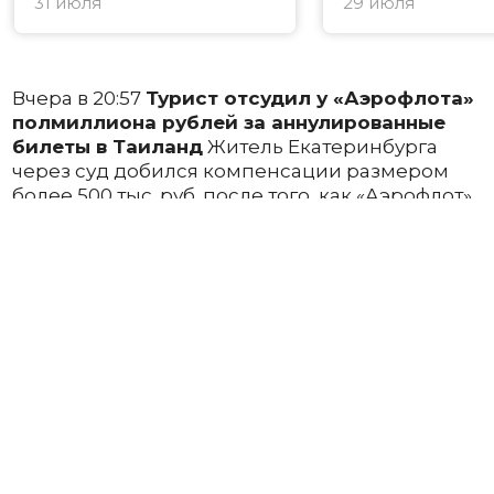
31 июля
29 июля
Вчера в 20:57
Турист отсудил у «Аэрофлота»
полмиллиона рублей за аннулированные
билеты в Таиланд
Житель Екатеринбурга
через суд добился компенсации размером
более 500 тыс. руб. после того, как «Аэрофлот»
аннулировал перелет в Таиланд. Перевозчик
объяснил отмену технической ошибкой при
оформлении, однако суд признал такие
действия незаконными.
Читать полностью