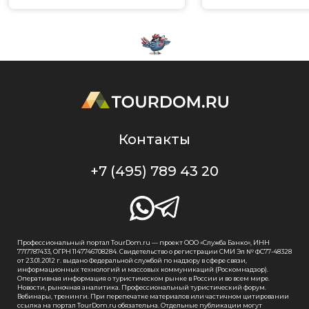
Контакты
+7 (495) 789 43 20
Профессиональный портал TourDom.ru — проект ООО «Служба Банко», ИНН
7717787433, ОГРН 1147746708284. Свидетельство о регистрации СМИ Эл № ФС77-48328
от 23.01.2012 г. выдано Федеральной службой по надзору в сфере связи,
информационных технологий и массовых коммуникаций (Роскомнадзор).
Оперативная информация о туристическом рынке в России и во всем мире.
Новости, рыночная аналитика. Профессиональный туристический форум.
Вебинары, тренинги. При перепечатке материалов или частичном цитировании
ссылка на портал TourDom.ru обязательна. Отдельные публикации могут