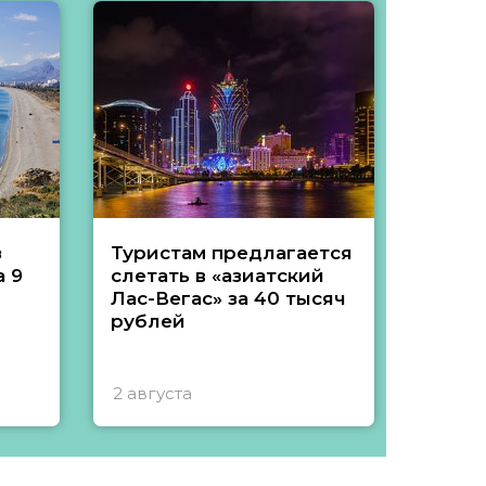
з
Туристам предлагается
Туры 
 9
слетать в «азиатский
подеш
Лас-Вегас» за 40 тысяч
тысяч
рублей
2 августа
1 авгу