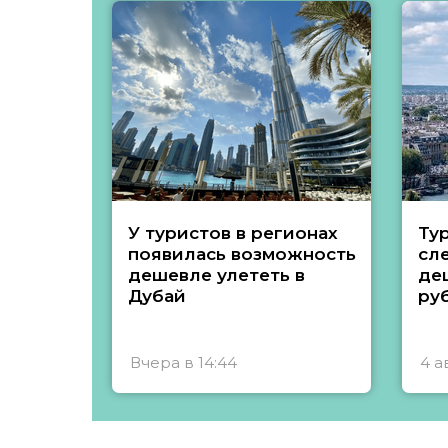
У туристов в регионах
Ту
появилась возможность
сл
дешевле улететь в
де
Дубай
ру
Вчера в 14:44
4 а