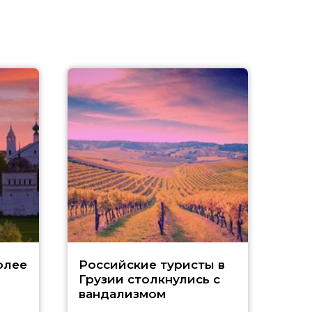
Tu
олее
Российские туристы в
Грузии столкнулись с
р
вандализмом