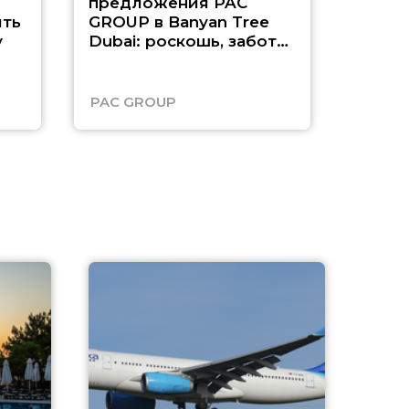
предложения PAC
насыщ
ть
GROUP в Banyan Tree
Рас-э
у
Dubai: роскошь, забота
о детях и выгода до
45%
PAC GROUP
Русск
A
А
г