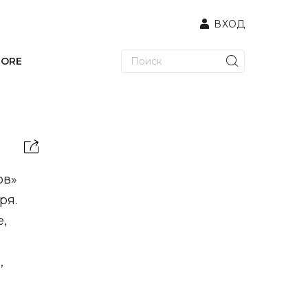
ВХОД
TORE
ов»
ря.
е,
,