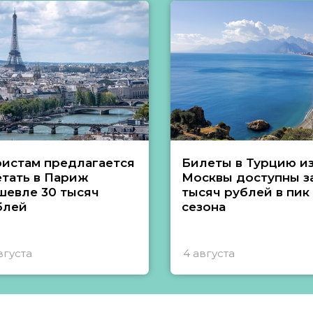
ристам предлагается
Билеты в Турцию и
етать в Париж
Москвы доступны за
шевле 30 тысяч
тысяч рублей в пик
блей
сезона
вгуста
4 августа