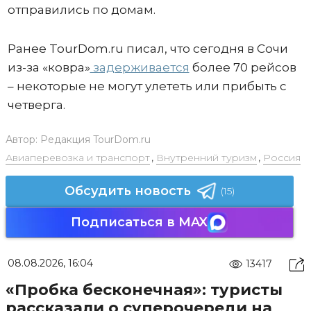
отправились по домам.
Ранее TourDom.ru писал, что сегодня в Сочи
из-за «ковра»
задерживается
более 70 рейсов
– некоторые не могут улететь или прибыть с
четверга.
Автор:
Редакция TourDom.ru
Авиаперевозка и транспорт
,
Внутренний туризм
,
Россия
Обсудить новость
(15)
Подписаться в MAX
08.08.2026, 16:04
13417
«Пробка бесконечная»: туристы
рассказали о суперочереди на