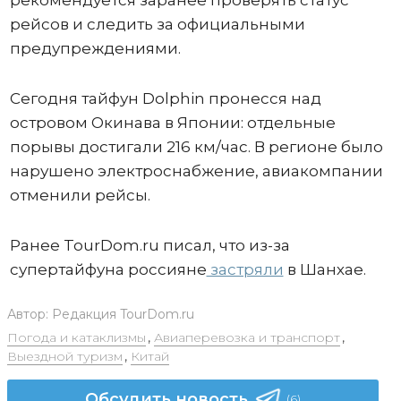
рекомендуется заранее проверять статус
рейсов и следить за официальными
предупреждениями.
Сегодня тайфун Dolphin пронесся над
островом Окинава в Японии: отдельные
порывы достигали 216 км/час. В регионе было
нарушено электроснабжение, авиакомпании
отменили рейсы.
Ранее TourDom.ru писал, что из-за
супертайфуна россияне
застряли
в Шанхае.
Автор:
Редакция TourDom.ru
Погода и катаклизмы
,
Авиаперевозка и транспорт
,
Выездной туризм
,
Китай
Обсудить новость
(6)