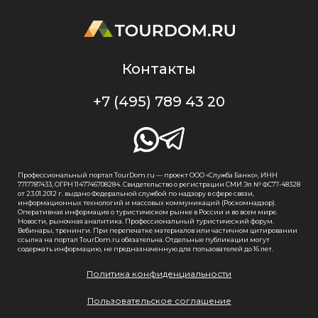
Контакты
+7 (495) 789 43 20
Профессиональный портал TourDom.ru — проект ООО «Служба Банко», ИНН
7717787433, ОГРН 1147746708284. Свидетельство о регистрации СМИ Эл № ФС77-48328
от 23.01.2012 г. выдано Федеральной службой по надзору в сфере связи,
информационных технологий и массовых коммуникаций (Роскомнадзор).
Оперативная информация о туристическом рынке в России и во всем мире.
Новости, рыночная аналитика. Профессиональный туристический форум.
Вебинары, тренинги. При перепечатке материалов или частичном цитировании
ссылка на портал TourDom.ru обязательна. Отдельные публикации могут
содержать информацию, не предназначенную для пользователей до 16 лет.
Политика конфиденциальности
Пользовательское соглашение