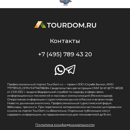
Контакты
+7 (495) 789 43 20
Профессиональный портал TourDom.ru — проект ООО «Служба Банко», ИНН
7717787433, ОГРН 1147746708284. Свидетельство о регистрации СМИ Эл № ФС77-48328
от 23.01.2012 г. выдано Федеральной службой по надзору в сфере связи,
информационных технологий и массовых коммуникаций (Роскомнадзор).
Оперативная информация о туристическом рынке в России и во всем мире.
Новости, рыночная аналитика. Профессиональный туристический форум.
Вебинары, тренинги. При перепечатке материалов или частичном цитировании
ссылка на портал TourDom.ru обязательна. Отдельные публикации могут
содержать информацию, не предназначенную для пользователей до 16 лет.
Политика конфиденциальности