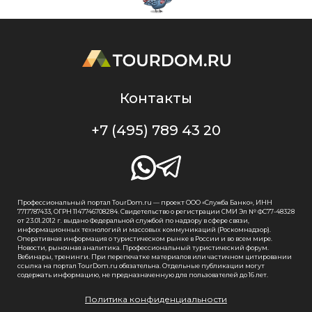
Контакты
+7 (495) 789 43 20
Профессиональный портал TourDom.ru — проект ООО «Служба Банко», ИНН
7717787433, ОГРН 1147746708284. Свидетельство о регистрации СМИ Эл № ФС77-48328
от 23.01.2012 г. выдано Федеральной службой по надзору в сфере связи,
информационных технологий и массовых коммуникаций (Роскомнадзор).
Оперативная информация о туристическом рынке в России и во всем мире.
Новости, рыночная аналитика. Профессиональный туристический форум.
Вебинары, тренинги. При перепечатке материалов или частичном цитировании
ссылка на портал TourDom.ru обязательна. Отдельные публикации могут
содержать информацию, не предназначенную для пользователей до 16 лет.
Политика конфиденциальности