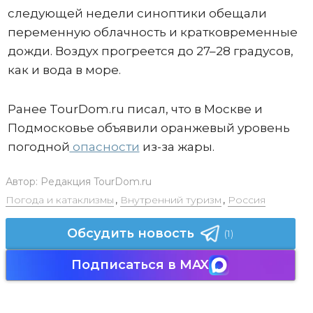
следующей недели синоптики обещали
переменную облачность и кратковременные
дожди. Воздух прогреется до 27–28 градусов,
как и вода в море.
Ранее TourDom.ru писал, что в Москве и
Подмосковье объявили оранжевый уровень
погодной
опасности
из-за жары.
Автор:
Редакция TourDom.ru
Погода и катаклизмы
,
Внутренний туризм
,
Россия
Обсудить новость
(1)
Подписаться в MAX