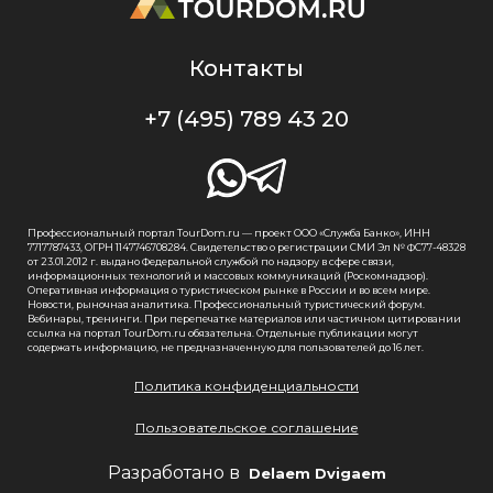
Контакты
+7 (495) 789 43 20
Профессиональный портал TourDom.ru — проект ООО «Служба Банко», ИНН
7717787433, ОГРН 1147746708284. Свидетельство о регистрации СМИ Эл № ФС77-48328
от 23.01.2012 г. выдано Федеральной службой по надзору в сфере связи,
информационных технологий и массовых коммуникаций (Роскомнадзор).
Оперативная информация о туристическом рынке в России и во всем мире.
Новости, рыночная аналитика. Профессиональный туристический форум.
Вебинары, тренинги. При перепечатке материалов или частичном цитировании
ссылка на портал TourDom.ru обязательна. Отдельные публикации могут
содержать информацию, не предназначенную для пользователей до 16 лет.
Политика конфиденциальности
Пользовательское соглашение
Разработано в
Delaem Dvigaem