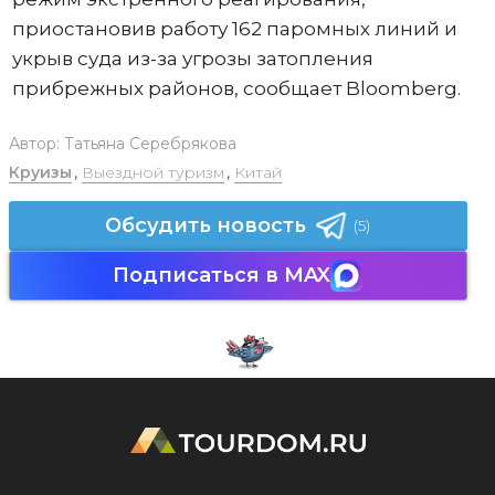
приостановив работу 162 паромных линий и
укрыв суда из-за угрозы затопления
прибрежных районов, сообщает Bloomberg.
Автор:
Татьяна Серебрякова
Круизы
,
Выездной туризм
,
Китай
Обсудить новость
(5)
Подписаться в MAX