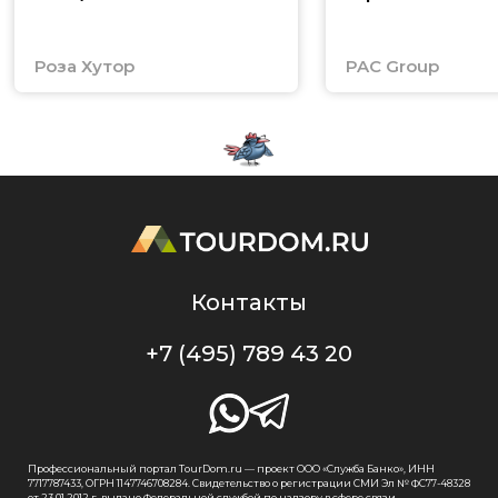
Роза Хутор
PAC Group
Контакты
+7 (495) 789 43 20
Профессиональный портал TourDom.ru — проект ООО «Служба Банко», ИНН
7717787433, ОГРН 1147746708284. Свидетельство о регистрации СМИ Эл № ФС77-48328
от 23.01.2012 г. выдано Федеральной службой по надзору в сфере связи,