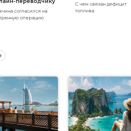
лайн-переводчику
С чем связан дефицит
топлива
чина согласился на
тренную операцию