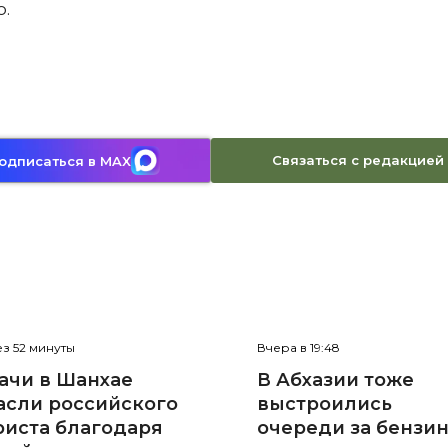
ю.
Связаться с редакцией
одписаться в MAX
з 52 минуты
Вчера в 19:48
ачи в Шанхае
В Абхазии тоже
асли российского
выстроились
риста благодаря
очереди за бензи