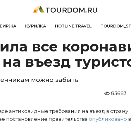
TOURDOM.RU
БИРЖА
КУРИЛКА
HOTLINE.TRAVEL
TOURDOM_S
нила все корона
на въезд турист
твенникам можно забыть
83683
все антиковидные требования на въезд в страну
ее постановление правительства
опубликовано
в