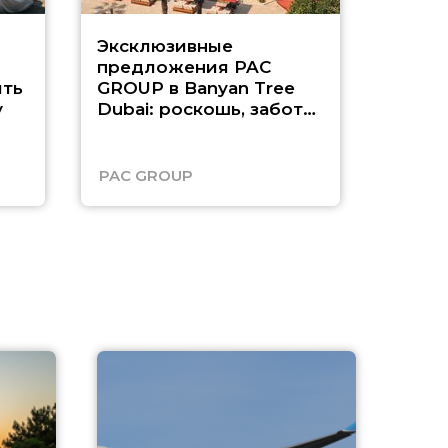
Эксклюзивные
Как п
предложения PAC
насыщ
ть
GROUP в Banyan Tree
Рас-э
у
Dubai: роскошь, забота
о детях и выгода до
45%
PAC GROUP
Русск
A
А