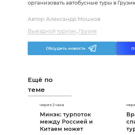
организовать автобусные туры в Грузи
Автор:
Александр Мошков
Выездной туризм
Грузия
,
Обсудить новость
П
Ещё по
теме
через 2 часа
чере
Минэк: турпоток
Вр
между Россией и
сп
Китаем может
ту