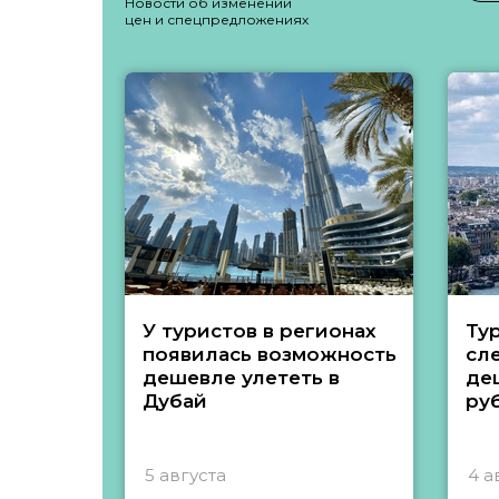
Новости об изменении
цен и спецпредложениях
У туристов в регионах
Ту
появилась возможность
сл
дешевле улететь в
де
Дубай
ру
5 августа
4 а