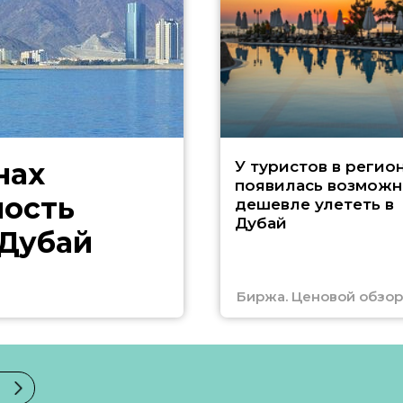
нах
У туристов в регио
появилась возможн
ность
дешевле улететь в
Дубай
 Дубай
Биржа. Ценовой обзор