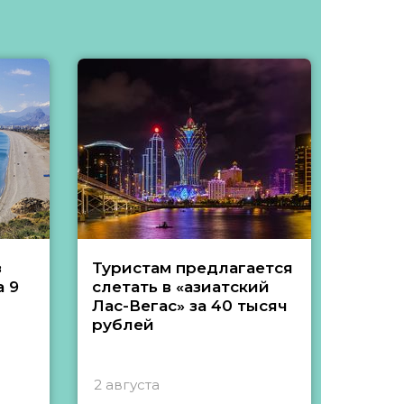
з
Туристам предлагается
Туры 
 9
слетать в «азиатский
подеш
Лас-Вегас» за 40 тысяч
тысяч
рублей
2 августа
1 авгу