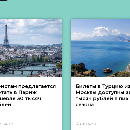
ристам предлагается
Билеты в Турцию и
етать в Париж
Москвы доступны за
шевле 30 тысяч
тысяч рублей в пик
блей
сезона
вгуста
4 августа