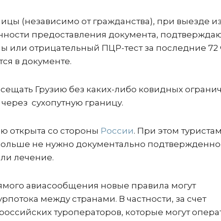
ицы (независимо от гражданства), при выезде и
анности предоставления документа, подтвержда
 или отрицательный ПЦР-тест за последние 72 
тся в документе.
осещать Грузию без каких-либо ковидных ограни
 через сухопутную границу.
ью открыта со стороны
России
. При этом туриста
 больше не нужно документально подтвержденно
или лечение.
рямого авиасообщения новые правила могут
рпотока между странами. В частности, за счет
оссийских туроператоров, которые могут опера