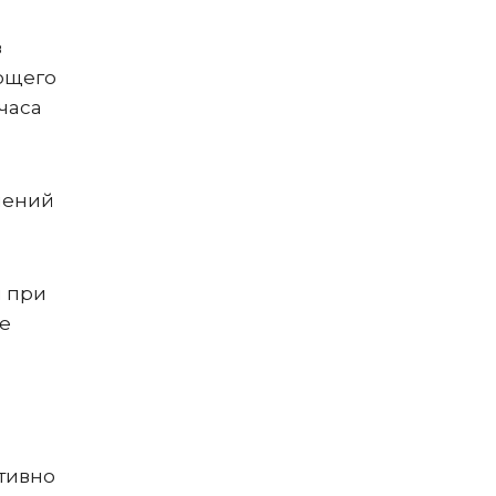
з
ющего
часа
чений
м при
е
тивно