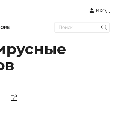
ВХОД
TORE
вирусные
ов