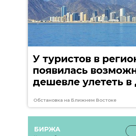
У туристов в регио
появилась возмож
дешевле улететь в
Обстановка на Ближнем Востоке
БИРЖА