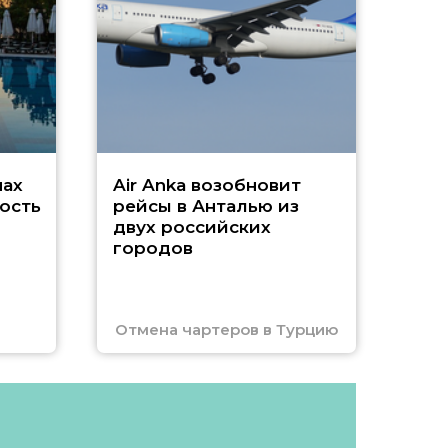
г
Чар
нах
Air Anka возобновит
ость
рейсы в Анталью из
двух российских
городов
Отмена чартеров в Турцию