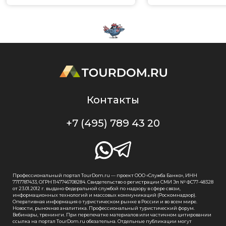
Контакты
+7 (495) 789 43 20
Профессиональный портал TourDom.ru — проект ООО «Служба Банко», ИНН
7717787433, ОГРН 1147746708284. Свидетельство о регистрации СМИ Эл № ФС77-48328
от 23.01.2012 г. выдано Федеральной службой по надзору в сфере связи,
информационных технологий и массовых коммуникаций (Роскомнадзор).
Оперативная информация о туристическом рынке в России и во всем мире.
Новости, рыночная аналитика. Профессиональный туристический форум.
Вебинары, тренинги. При перепечатке материалов или частичном цитировании
ссылка на портал TourDom.ru обязательна. Отдельные публикации могут