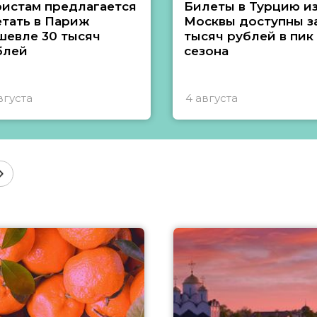
ристам предлагается
Билеты в Турцию и
етать в Париж
Москвы доступны за
шевле 30 тысяч
тысяч рублей в пик
блей
сезона
вгуста
4 августа