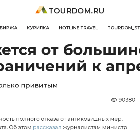
TOURDOM.RU
БИРЖА
КУРИЛКА
HOTLINE.TRAVEL
TOURDOM_S
ется от большин
раничений к ап
только привитым
90380
ость полного отказа от антиковидных мер,
та. Об этом
рассказал
журналистам министр