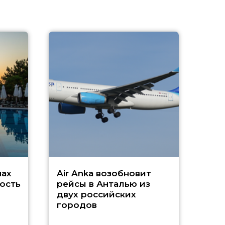
A
А
г
Чар
нах
Air Anka возобновит
ость
рейсы в Анталью из
двух российских
городов