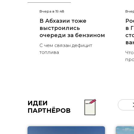
Вчера в 19:48
Вчер
В Абхазии тоже
Ро
выстроились
в 
очереди за бензином
ст
ва
С чем связан дефицит
топлива
Что
пр
ИДЕИ
ПАРТНЁРОВ