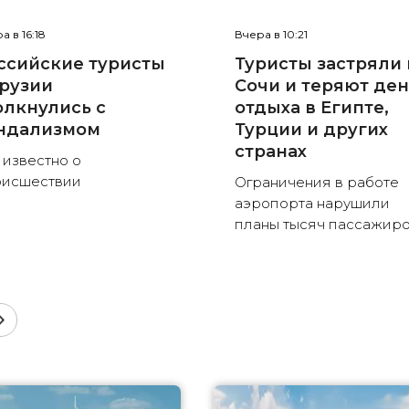
а в 16:18
Вчера в 10:21
ссийские туристы
Туристы застряли 
Грузии
Сочи и теряют де
олкнулись с
отдыха в Египте,
ндализмом
Турции и других
странах
 известно о
оисшествии
Ограничения в работе
аэропорта нарушили
планы тысяч пассажир