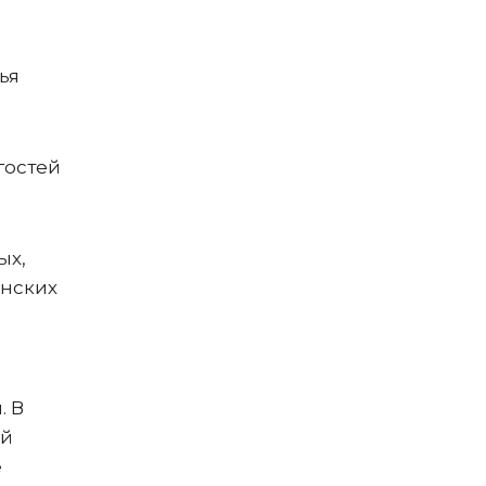
ья
гостей
ых,
инских
. В
ой
е