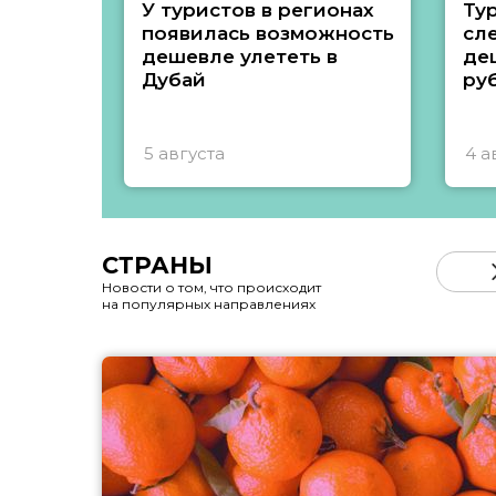
У туристов в регионах
Ту
появилась возможность
сл
дешевле улететь в
де
Дубай
ру
5 августа
4 а
СТРАНЫ
Новости о том, что происходит
на популярных направлениях