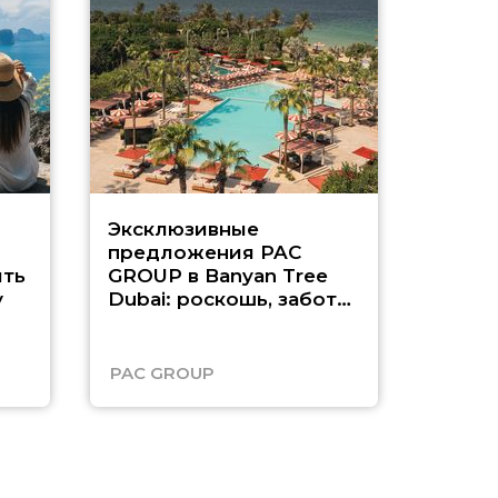
Эксклюзивные
Как п
предложения PAC
насыщ
ть
GROUP в Banyan Tree
Рас-э
у
Dubai: роскошь, забота
о детях и выгода до
45%
PAC GROUP
Русск