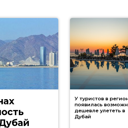
нах
У туристов в регио
появилась возможн
ность
дешевле улететь в
Дубай
 Дубай