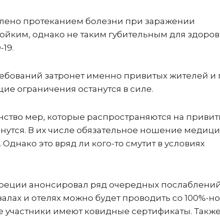
овлено протеканием болезни при заражении
ойким, однако не таким губительным для здоров
19.
ебований затронет именно привитых жителей и 
ие ограничения останутся в силе.
инство мер, которые распространяются на привит
анутся. В их числе обязательное ношение медиц
Однако это вряд ли кого-то смутит в условиях
Греции анонсировал ряд очередных послаблений
алах и отелях можно будет проводить со 100%-н
се участники имеют ковидные сертификаты. Такж