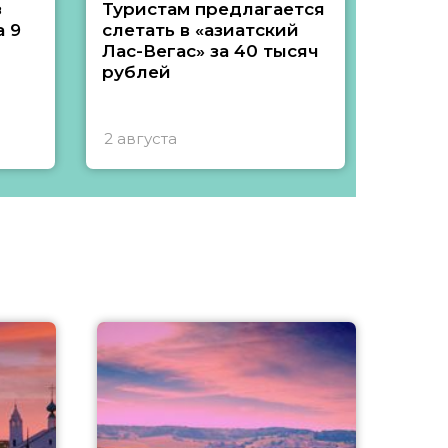
з
Туристам предлагается
Туры 
 9
слетать в «азиатский
подеш
Лас-Вегас» за 40 тысяч
тысяч
рублей
2 августа
1 авгу