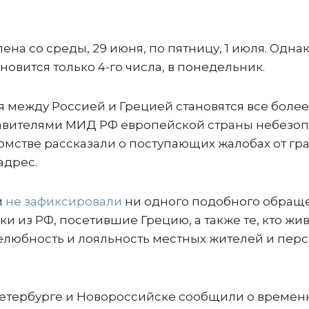
на со среды, 29 июня, по пятницу, 1 июля. Одна
новится только 4-го числа, в понедельник.
 между Россией и Грецией становятся все более
вителями МИД РФ европейской страны небезо
домстве рассказали о поступающих жалобах от гр
 адрес.
и
не зафиксировали
ни одного подобного обращ
ки из РФ, посетившие Грецию, а также те, кто жив
елюбность и лояльность местных жителей и пер
Петербурге и Новороссийске сообщили о времен