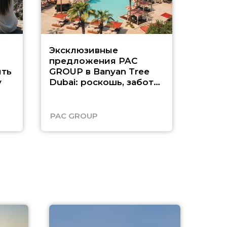
Эксклюзивные
Как п
предложения PAC
насыщ
ть
GROUP в Banyan Tree
Рас-э
у
Dubai: роскошь, забота
о детях и выгода до
45%
PAC GROUP
Русск
A