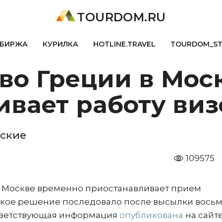
TOURDOM.RU
БИРЖА
КУРИЛКА
HOTLINE.TRAVEL
TOURDOM_S
во Греции в Мос
вает работу виз
еские
109575
в Москве временно приостанавливает прием
Такое решение последовало после высылки вось
ответствующая информация
опубликована
на сайт