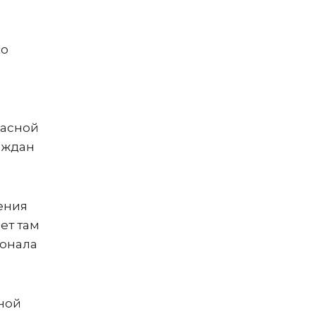
ко
пасной
аждан
ения
ет там
сонала
ной