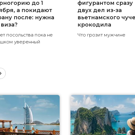
рногорию до 1
фигурантом сразу
ября, а покидают
двух дел из-за
рану после: нужна
вьетнамского чуч
 виза?
крокодила
ет посольства пока не
Что грозит мужчине
шком уверенный