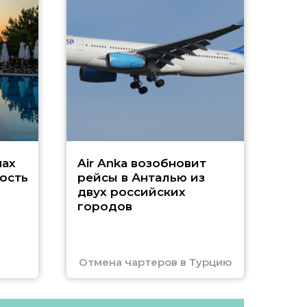
А
г
Чар
нах
Air Anka возобновит
ость
рейсы в Анталью из
двух российских
городов
Отмена чартеров в Турцию