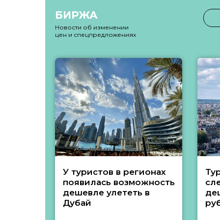
БИРЖА
Новости об изменении
цен и спецпредложениях
У туристов в регионах
Ту
появилась возможность
сл
дешевле улететь в
де
Дубай
ру