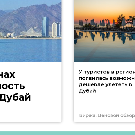
нах
У туристов в регио
появилась возможн
ность
дешевле улететь в
Дубай
 Дубай
Биржа. Ценовой обзор