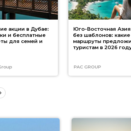
ие акции в Дубае:
Юго-Восточная Азия
ки и бесплатные
без шаблонов: какие
ты для семей и
маршруты предложи
туристам в 2026 год
Group
PAC GROUP