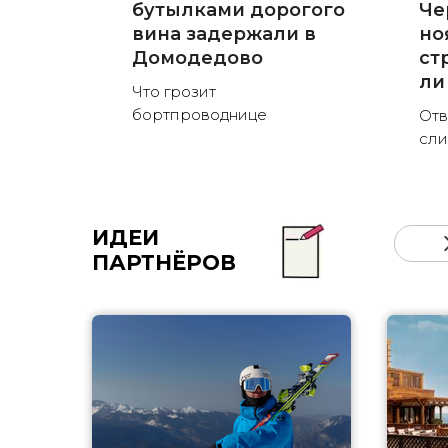
бутылками дорогого
Че
вина задержали в
но
Домодедово
ст
ли
Что грозит
бортпроводнице
Отв
сли
ИДЕИ
ПАРТНЁРОВ