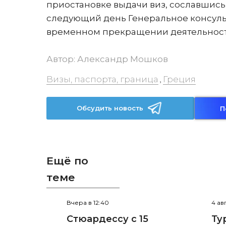
приостановке выдачи виз, сославшись
следующий день Генеральное консул
временном прекращении деятельнос
Автор:
Александр Мошков
Визы, паспорта, граница
Греция
,
Обсудить новость
П
Ещё по
теме
Вчера в 12:40
4 ав
Стюардессу с 15
Ту