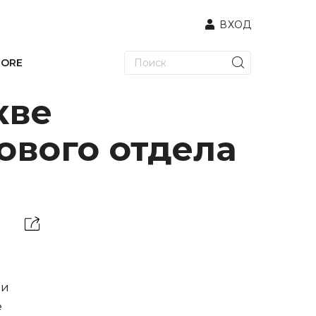
ВХОД
TORE
кве
ового отдела
ми
е