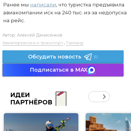
Ранее мы
написали
, что туристка предъявила
авиакомпании иск на 240 тыс. из-за недопуска
на рейс.
Автор:
Алексей Денисенков
Авиаперевозка и транспорт
,
Таиланд
Обсудить новость
(1)
Подписаться в MAX
ИДЕИ
ПАРТНЁРОВ