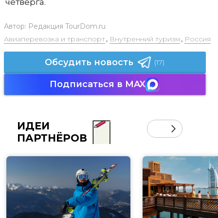
четверга.
Автор:
Редакция TourDom.ru
Авиаперевозка и транспорт
,
Внутренний туризм
,
Россия
Обсудить новость
(17)
Подписаться в MAX
ИДЕИ
ПАРТНЁРОВ