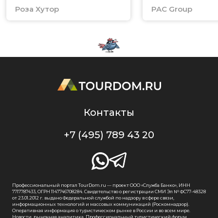
Роза Хутор
PAC Group
Контакты
+7 (495) 789 43 20
Профессиональный портал TourDom.ru — проект ООО «Служба Банко», ИНН
7717787433, ОГРН 1147746708284. Свидетельство о регистрации СМИ Эл № ФС77-48328
от 23.01.2012 г. выдано Федеральной службой по надзору в сфере связи,
информационных технологий и массовых коммуникаций (Роскомнадзор).
Оперативная информация о туристическом рынке в России и во всем мире.
Новости, рыночная аналитика. Профессиональный туристический форум.