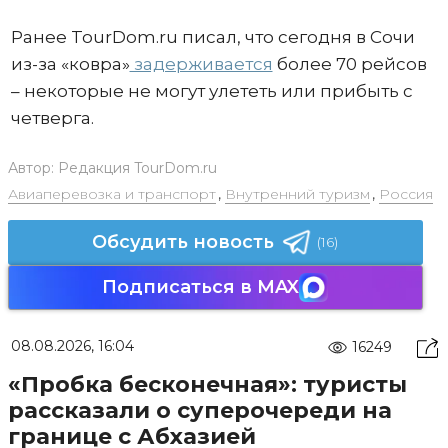
Ранее TourDom.ru писал, что сегодня в Сочи
из-за «ковра»
задерживается
более 70 рейсов
– некоторые не могут улететь или прибыть с
четверга.
Автор:
Редакция TourDom.ru
Авиаперевозка и транспорт
,
Внутренний туризм
,
Россия
Обсудить новость
(16)
Подписаться в MAX
08.08.2026, 16:04
16249
«Пробка бесконечная»: туристы
рассказали о суперочереди на
границе с Абхазией