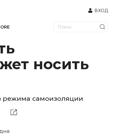
ВХОД
TORE
ть
жет носить
из режима самоизоляции
одня