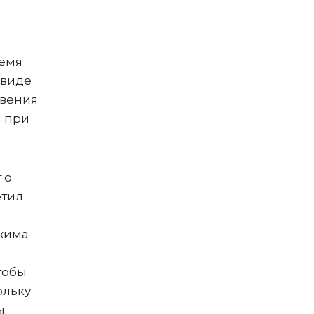
ремя
 виде
овения
и при
 о
етил
ежима
тобы
ольку
ы.