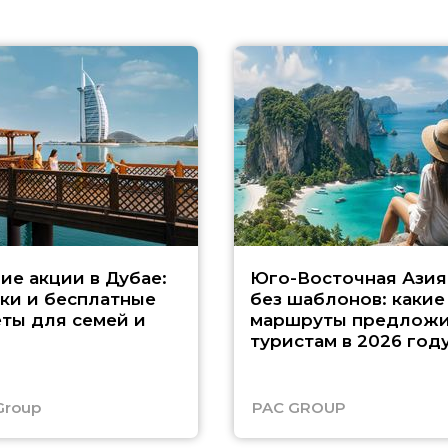
ие акции в Дубае:
Юго-Восточная Азия
ки и бесплатные
без шаблонов: какие
ты для семей и
маршруты предложи
туристам в 2026 год
Group
PAC GROUP