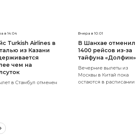
а в 14:04
Вчера в 10:01
с Turkish Airlines в
В Шанхае отменил
талью из Казани
1400 рейсов из-за
держивается
тайфуна «Долфин
лее чем на
Вечерние вылеты из
лсуток
Москвы в Китай пока
остаются в расписании
ылет в Стамбул отменен