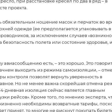
ресло, при расстановке кресел по два в ряд – в
сте проекта.
ть обязательным ношение масок и перчаток во в
верхней одежде (ее предполагается упаковывать в
тпроводников, за исключением случаев «возникн
безопасность полета или состояние здоровья, 
му авиасообщению есть, – это хорошо. Это говорит
 начнем выходить из режима самоизоляции, – отм
ы контроля позволят вернуть уверенность в
главное. Но не менее важна скорейшая отмена р
14-дневная изоляция сейчас является главным
зки рейсов». Кроме того, по мнению эксперта, ч
 жизненно необходимы возвратные тарифы, поск
т принят, то многие не рискнут покупать билет