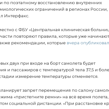
ии по поэтапному восстановлению внутренних
миологических ограничений в регионах России,
л Интерфакс.
местно с ФБУ «Центральная клиническая больни
тчасти повторяют правила, которые уже начинаю
 также рекомендации, которые
вчера опубликова
вых двух при входе на борт самолета будет
я и пассажиров с температурой тела 37,5 и бол
 стадии измерение температуры отменяется.
 планирует запрет перемещения по салону самол
ежима «пристегните ремни» на всё время полета,
четом социальной дистанции. «При расстановке к