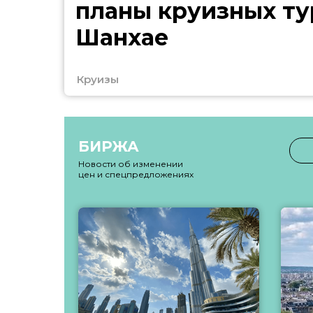
планы круизных ту
Шанхае
Круизы
БИРЖА
Новости об изменении
цен и спецпредложениях