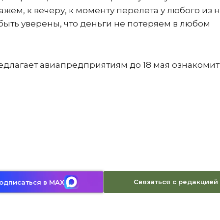
ажем, к вечеру, к моменту перелета у любого из 
ыть уверены, что деньги не потеряем в любом
едлагает авиапредприятиям до 18 мая ознакомит
.
Связаться с редакцией
одписаться в MAX