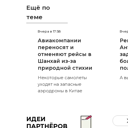
Ещё по
теме
Вчера в 17:58
Вчер
Авиакомпании
Рей
переносят и
Ан
отменяют рейсы в
за
Шанхай из-за
бо
природной стихии
по
Некоторые самолеты
А в
уходят на запасные
аэродромы в Китае
ИДЕИ
ПАРТНЁРОВ