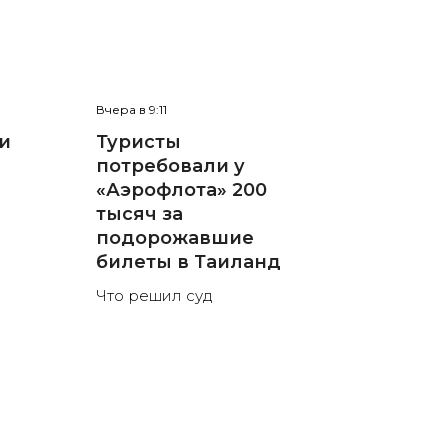
Вчера в 9:11
и
Туристы
потребовали у
»
«Аэрофлота» 200
тысяч за
подорожавшие
билеты в Таиланд
Что решил суд