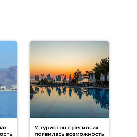
A
нах
У туристов в регионах
ость
появилась возможность