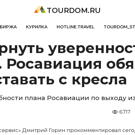
TOURDOM.RU
БИРЖА
КУРИЛКА
HOTLINE.TRAVEL
TOURDOM_S
ернуть увереннос
 Росавиация обя
ставать с кресла
бности плана Росавиации по выходу 
6717
сервис» Дмитрий Горин прокомментировал сег