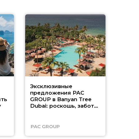
Эксклюзивные
Как п
предложения PAC
насыщ
ть
GROUP в Banyan Tree
Рас-э
у
Dubai: роскошь, забота
о детях и выгода до
45%
PAC GROUP
Русск