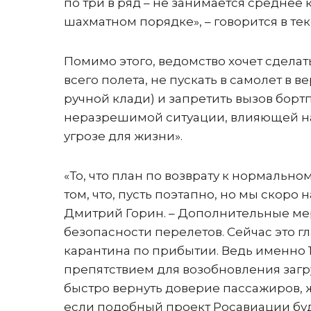
по три в ряд – не занимается среднее к
шахматном порядке», – говорится в тек
Помимо этого, ведомство хочет сдела
всего полета, не пускать в самолет в 
ручной клади) и запретить вызов бор
неразрешимой ситуации, влияющей на 
угрозе для жизни».
«То, что план по возврату к нормально
том, что, пусть поэтапно, но мы скоро
Дмитрий Горин. – Дополнительные мер
безопасности перелетов. Сейчас это 
карантина по прибытии. Ведь именно 
препятствием для возобновления загру
быстро вернуть доверие пассажиров,
если подобный проект Росавиации буде