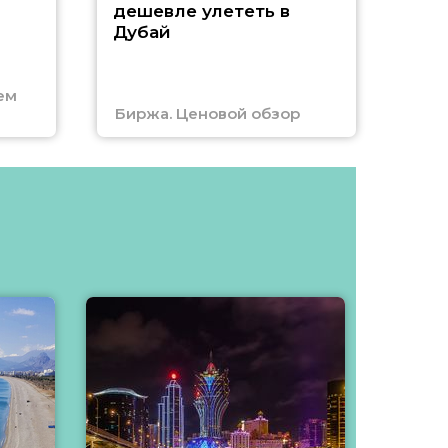
А
дешевле улететь в
Дубай
г
ем
Биржа. Ценовой обзор
Отм