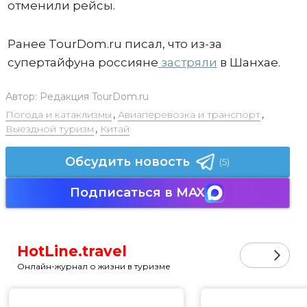
отменили рейсы.
Ранее TourDom.ru писал, что из-за
супертайфуна россияне
застряли
в Шанхае.
Автор:
Редакция TourDom.ru
Погода и катаклизмы
,
Авиаперевозка и транспорт
,
Выездной туризм
,
Китай
Обсудить новость
(5)
Подписаться в MAX
HotLine.travel
Онлайн-журнал о жизни в туризме